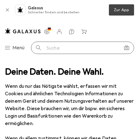
Galaxus
Zur App
Schneller finden und bestellen
Einstellungen
Kundenkonto
Vergleichslisten
Merklisten
Warenkorb
Navigation nach Kategorien
Menü
Suche
r
Deine Daten. Deine Wahl.
Smartphone Schutz
Smartphone Hülle
Apple Silikon Case
Wenn du nur das Nötigste wählst, erfassen wir mit
Cookies und ähnlichen Technologien Informationen zu
3 Bilder
deinem Gerät und deinem Nutzungsverhalten auf unserer
Apple
Silikon Case
Website. Diese brauchen wir, um dir bspw. ein sicheres
Login und Basisfunktionen wie den Warenkorb zu
Apple iPhone XS Max
ermöglichen.
Marke
Bewertungen
Wenn du allem zustimmst, können wir diese Daten