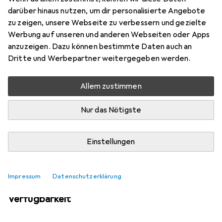
Mehr von Apple
darüber hinaus nutzen, um dir personalisierte Angebote
zu zeigen, unsere Webseite zu verbessern und gezielte
Werbung auf unseren und anderen Webseiten oder Apps
Aktuell nicht lieferbar
anzuzeigen. Dazu können bestimmte Daten auch an
Dritte und Werbepartner weitergegeben werden.
Benachrichtigen, wenn lieferbar
Allem zustimmen
Vergleichen
Merken
Nur das Nötigste
i
Kostenloser Versand ab 30,–
Einstellungen
Impressum
Datenschutzerklärung
Ähnliche Produkte mit besserer
Verfügbarkeit