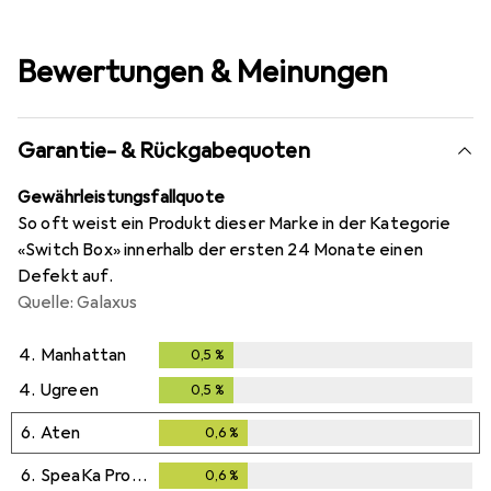
Bewertungen & Meinungen
Garantie- & Rückgabequoten
Gewährleistungsfallquote
So oft weist ein Produkt dieser Marke in der Kategorie
«Switch Box» innerhalb der ersten 24 Monate einen
Defekt auf.
Quelle: Galaxus
4.
Manhattan
0,5
%
0,5
%
4.
Ugreen
0,5
%
0,5
%
6.
Aten
0,6
%
0,6
%
6.
SpeaKa Professional
0,6
%
0,6
%