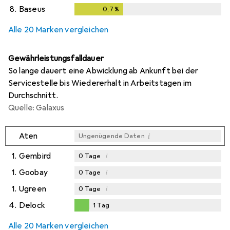
8.
Baseus
0,7
%
0,7
%
Alle 20 Marken vergleichen
Gewährleistungsfalldauer
So lange dauert eine Abwicklung ab Ankunft bei der
Servicestelle bis Wiedererhalt in Arbeitstagen im
Durchschnitt.
Quelle: Galaxus
i
Aten
Ungenügende Daten
1.
Gembird
i
0
Tage
1.
Goobay
i
0
Tage
1.
Ugreen
i
0
Tage
4.
Delock
1
Tag
1
Tag
Alle 20 Marken vergleichen