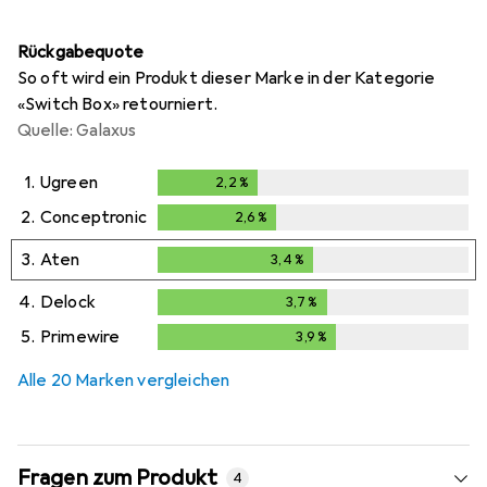
Rückgabequote
So oft wird ein Produkt dieser Marke in der Kategorie
«Switch Box» retourniert.
Quelle: Galaxus
1.
Ugreen
2,2
%
2,2
%
2.
Conceptronic
2,6
%
2,6
%
3.
Aten
3,4
%
3,4
%
4.
Delock
3,7
%
3,7
%
5.
Primewire
3,9
%
3,9
%
Alle 20 Marken vergleichen
Fragen zum Produkt
4