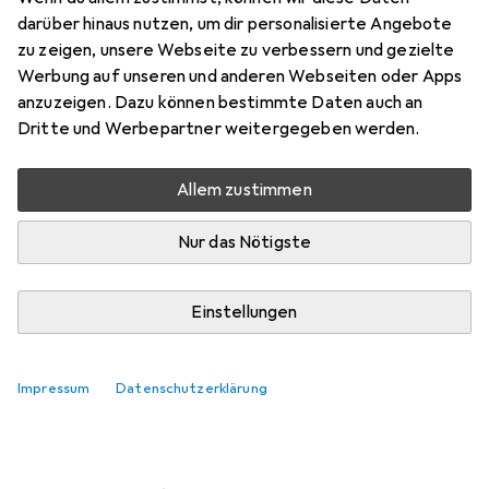
darüber hinaus nutzen, um dir personalisierte Angebote
Marke
Bewertungen
zu zeigen, unsere Webseite zu verbessern und gezielte
Mehr von Aten
12
Werbung auf unseren und anderen Webseiten oder Apps
anzuzeigen. Dazu können bestimmte Daten auch an
Dritte und Werbepartner weitergegeben werden.
Zwischen Di, 11.8. und Mi, 12.8. geliefert
Mehr als 10 Stück an Lager beim Lieferanten
Allem zustimmen
Lieferort angeben für genaue Lieferzeit
Nur das Nötigste
In den Warenkorb
Einstellungen
Vergleichen
Merken
kostenloser Versand
Impressum
Datenschutzerklärung