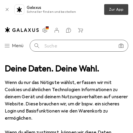
Galaxus
Zur App
Schneller finden und bestellen
Einstellungen
Kundenkonto
Vergleichslisten
Merklisten
Warenkorb
Navigation nach Kategorien
Menü
Suche
a
Deine Daten. Deine Wahl.
Peripherie
Hubs + Switches
Switch Box
Aten US3342
Wenn du nur das Nötigste wählst, erfassen wir mit
Cookies und ähnlichen Technologien Informationen zu
14 Bilder
deinem Gerät und deinem Nutzungsverhalten auf unserer
Website. Diese brauchen wir, um dir bspw. ein sicheres
EUR
114,59
Login und Basisfunktionen wie den Warenkorb zu
Aten
US3342
ermöglichen.
Preis in EUR inkl. MwSt.
Wenn du allem zustimmst, können wir diese Daten