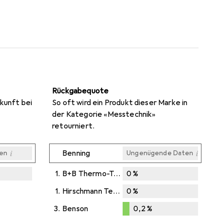
Rückgabequote
kunft bei
So oft wird ein Produkt dieser Marke in
der Kategorie «Messtechnik»
retourniert.
i
i
Benning
en
Ungenügende Daten
1.
B+B Thermo-Technik
0
%
i
i
i
en
en
en
1.
Hirschmann Test & Measurement
0
%
3.
Benson
0,2
%