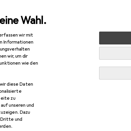
eine Wahl.
erfassen wir mit
ronik
Robotik + Elektrotechnik
Elektronikwerkzeug
en Informationen
ungsverhalten
en wir, um dir
funktionen wie den
wir diese Daten
onalisierte
eite zu
 auf unseren und
zuzeigen. Dazu
Dritte und
rden.