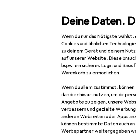
Suche
Deine Daten. D
Wenn du nur das Nötigste wählst, 
Navigation nach Kategorien
Gesamtsortiment
IT + Multimedia
Drohnen + Elekt
Gesamtsortiment
Cookies und ähnlichen Technologi
zu deinem Gerät und deinem Nutz
IT + Multimedia
auf unserer Website. Diese brauch
bspw. ein sicheres Login und Basis
Drohnen + Elektronik
Warenkorb zu ermöglichen.
Robotik +
Wenn du allem zustimmst, können 
Elektrotechnik
darüber hinaus nutzen, um dir pers
Elektronikwerkzeug
Angebote zu zeigen, unsere Webs
verbessern und gezielte Werbung
Lötgerät
anderen Webseiten oder Apps an
können bestimmte Daten auch an 
Lötgerät Zubehör
Werbepartner weitergegeben we