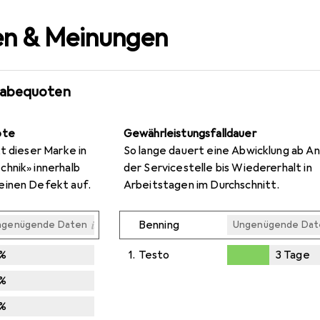
n & Meinungen
gabequoten
ote
Gewährleistungsfalldauer
t dieser Marke in
So lange dauert eine Abwicklung ab An
hnik» innerhalb
der Servicestelle bis Wiedererhalt in
einen Defekt auf.
Arbeitstagen im Durchschnitt.
i
Benning
ngenügende Daten
Ungenügende Dat
%
1.
Testo
3
Tage
Ungenügende Dat
Ungenügende Dat
Ungenügende Dat
3
Tage
%
%