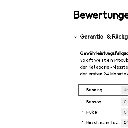
Bewertunge
Garantie- & Rück
Gewährleistungsfallqu
So oft weist ein Produk
der Kategorie «Messtec
der ersten 24 Monate 
Benning
U
1.
Benson
0
1.
Fluke
0
1.
Hirschmann Test & Measurement
0