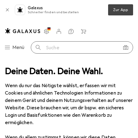
Galaxus
Zur App
Schneller finden und bestellen
Einstellungen
Kundenkonto
Vergleichslisten
Merklisten
Warenkorb
Navigation nach Kategorien
Menü
Suche
nik
Deine Daten. Deine Wahl.
Robotik + Elektrotechnik
Elektronikwerkzeug
Lötgerät
Lötgerät
Wenn du nur das Nötigste wählst, erfassen wir mit
Cookies und ähnlichen Technologien Informationen zu
deinem Gerät und deinem Nutzungsverhalten auf unserer
Produkte
Forum
Website. Diese brauchen wir, um dir bspw. ein sicheres
Login und Basisfunktionen wie den Warenkorb zu
ermöglichen.
Wenn du allem zustimmst, können wir diese Daten