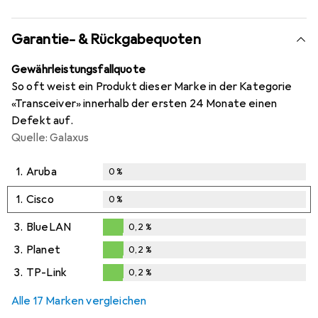
Garantie- & Rückgabequoten
Gewährleistungsfallquote
So oft weist ein Produkt dieser Marke in der Kategorie
«Transceiver» innerhalb der ersten 24 Monate einen
Defekt auf.
Quelle: Galaxus
1.
Aruba
0
%
1.
Cisco
0
%
3.
BlueLAN
0,2
%
0,2
%
3.
Planet
0,2
%
0,2
%
3.
TP-Link
0,2
%
0,2
%
Alle 17 Marken vergleichen