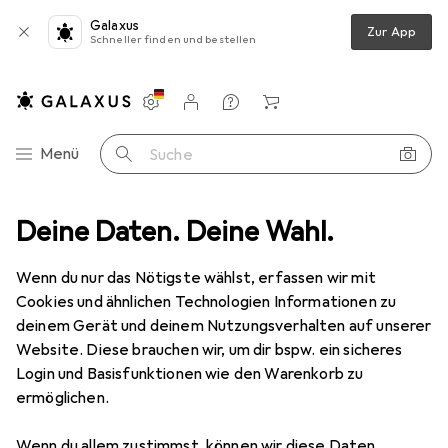
Galaxus
Zur App
Schneller finden und bestellen
Einstellungen
Kundenkonto
Vergleichslisten
Merklisten
Warenkorb
Navigation nach Kategorien
Menü
Suche
kadapter
Deine Daten. Deine Wahl.
Transceiver
Cisco 100mbps Single Mode Rugged Sfp
Wenn du nur das Nötigste wählst, erfassen wir mit
Cookies und ähnlichen Technologien Informationen zu
2 Bilder
deinem Gerät und deinem Nutzungsverhalten auf unserer
Website. Diese brauchen wir, um dir bspw. ein sicheres
EUR
409,85
Login und Basisfunktionen wie den Warenkorb zu
Cisco
100mbps Single Mode Rugged
ermöglichen.
Sfp
Wenn du allem zustimmst, können wir diese Daten