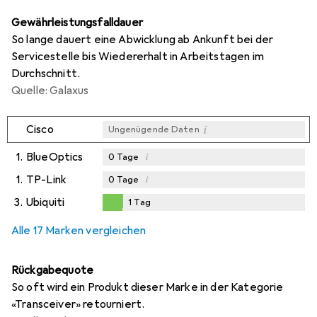
Gewährleistungsfalldauer
So lange dauert eine Abwicklung ab Ankunft bei der
Servicestelle bis Wiedererhalt in Arbeitstagen im
Durchschnitt.
Quelle: Galaxus
i
Cisco
Ungenügende Daten
1.
BlueOptics
i
0
Tage
1.
TP-Link
i
0
Tage
3.
Ubiquiti
1
Tag
i
Ungenügende Daten
1
Tag
Alle 17 Marken vergleichen
Rückgabequote
So oft wird ein Produkt dieser Marke in der Kategorie
«Transceiver» retourniert.