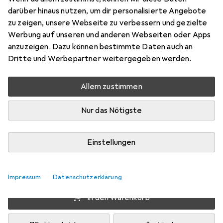
Preis in EUR inkl. MwSt.
darüber hinaus nutzen, um dir personalisierte Angebote
zu zeigen, unsere Webseite zu verbessern und gezielte
Schneller lieferbar
Werbung auf unseren und anderen Webseiten oder Apps
Angebot für
EUR
499,–
anzuzeigen. Dazu können bestimmte Daten auch an
Dritte und Werbepartner weitergegeben werden.
Marke
Bewertungen
Mehr von Cisco
Allem zustimmen
Nur das Nötigste
Zwischen Mo, 17.8. und Fr, 21.8. geliefert
Mehr als 10 Stück an Lager beim Lieferanten
Einstellungen
Benachrichtigen, wenn schneller verfügbar
Lieferort angeben für genaue Lieferzeit
Impressum
Datenschutzerklärung
In den Warenkorb