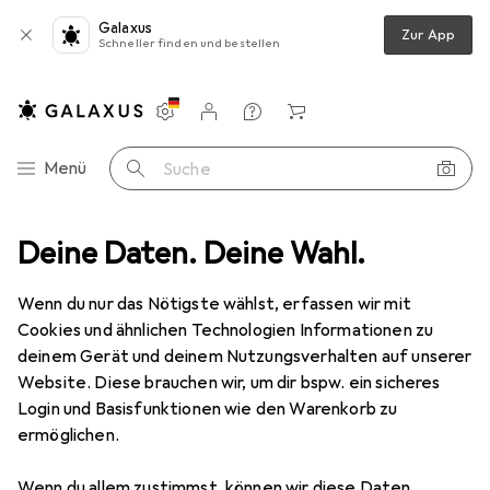
Galaxus
Zur App
Schneller finden und bestellen
Einstellungen
Kundenkonto
Vergleichslisten
Merklisten
Warenkorb
Navigation nach Kategorien
Menü
Suche
IT + Multimedia
Deine Daten. Deine Wahl.
Netzwerk
Netzwerkadapter
Transceiver
Ausverkauf Transceiver
Wenn du nur das Nötigste wählst, erfassen wir mit
Cookies und ähnlichen Technologien Informationen zu
deinem Gerät und deinem Nutzungsverhalten auf unserer
Website. Diese brauchen wir, um dir bspw. ein sicheres
Login und Basisfunktionen wie den Warenkorb zu
ermöglichen.
Wenn du allem zustimmst, können wir diese Daten