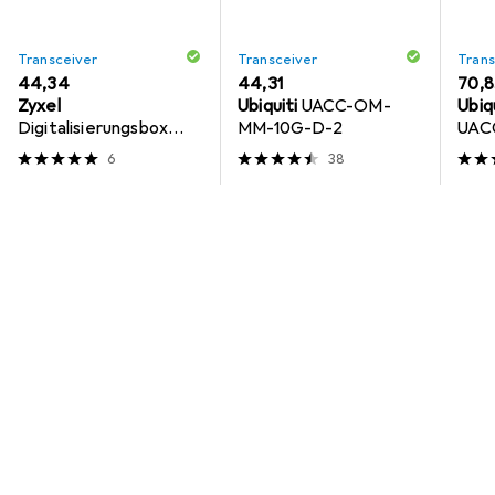
Transceiver
Transceiver
Trans
EUR
44,34
EUR
44,31
EUR
70,8
Zyxel
Ubiquiti
UACC-OM-
Ubiq
Digitalisierungsbox
MM-10G-D-2
UAC
Glasfasermodem
6
38