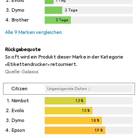
2.
Evolis
1
Tag
1
Tag
3.
Dymo
2
Tage
2
Tage
4.
Brother
3
Tage
3
Tage
Alle 9 Marken vergleichen
Rückgabequote
So oft wird ein Produkt dieser Marke in der Kategorie
«Etikettendrucker» retourniert.
Quelle: Galaxus
i
Citizen
Ungenügende Daten
1.
Niimbot
1,3
%
1,3
%
2.
Evolis
1,5
%
1,5
%
3.
Dymo
1,8
%
1,8
%
4.
Epson
1,9
%
1,9
%