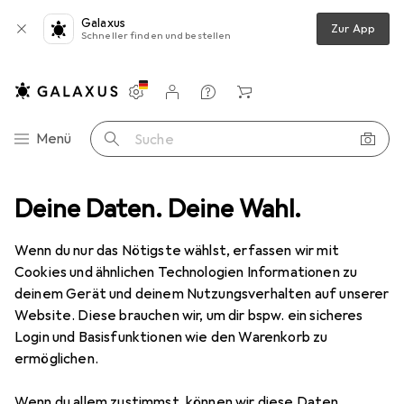
Galaxus
Zur App
Schneller finden und bestellen
Einstellungen
Kundenkonto
Vergleichslisten
Merklisten
Warenkorb
Navigation nach Kategorien
Menü
Suche
cken
Deine Daten. Deine Wahl.
Etikettendrucker
Citizen Cl-E321 Etikettendrucker Black
Wenn du nur das Nötigste wählst, erfassen wir mit
Cookies und ähnlichen Technologien Informationen zu
8 Bilder
deinem Gerät und deinem Nutzungsverhalten auf unserer
Citizen
Cl-E321 Etikettendrucker Black
Website. Diese brauchen wir, um dir bspw. ein sicheres
Login und Basisfunktionen wie den Warenkorb zu
203 dpi
ermöglichen.
Bewertungen
Wenn du allem zustimmst, können wir diese Daten