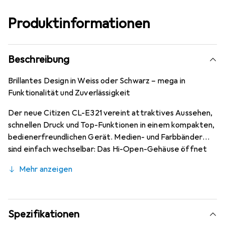
Produktinformationen
Beschreibung
Brillantes Design in Weiss oder Schwarz – mega in
Funktionalität und Zuverlässigkeit
Der neue Citizen CL-E321 vereint attraktives Aussehen,
schnellen Druck und Top-Funktionen in einem kompakten,
bedienerfreundlichen Gerät. Medien- und Farbbänder
sind einfach wechselbar: Das Hi-Open-Gehäuse öffnet
um 90 Grad nach oben. Mit vollständiger Konnektivität
Mehr anzeigen
und Druckeremulationen eignet sich der CL-E321
hervorragend für den Einsatz in Lager und Logistik sowie
im Internethandel und im Gesundheitswesen. Nach der
einfachen Inbetriebnahme ist er einfach zu bedienen und
Spezifikationen
sorgt für problemlosen Betrieb. Der CL-E321 arbeitet