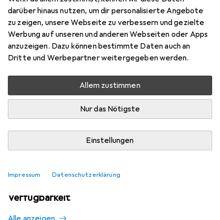
1
darüber hinaus nutzen, um dir personalisierte Angebote
zu zeigen, unsere Webseite zu verbessern und gezielte
Werbung auf unseren und anderen Webseiten oder Apps
Aktuell nicht lieferbar
anzuzeigen. Dazu können bestimmte Daten auch an
Dritte und Werbepartner weitergegeben werden.
Benachrichtigen, wenn lieferbar
Allem zustimmen
Vergleichen
Merken
Nur das Nötigste
i
Kostenloser Versand ab 30,–
Einstellungen
Impressum
Datenschutzerklärung
Ähnliche Produkte mit besserer
Verfügbarkeit
Alle anzeigen