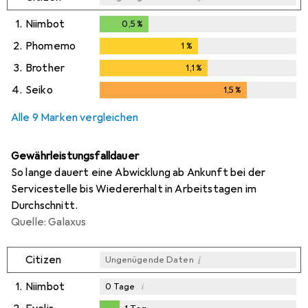
1.
Niimbot
0,5
%
0,5
%
2.
Phomemo
1
%
1
%
3.
Brother
1,1
%
1,1
%
4.
Seiko
1,5
%
1,5
%
Alle 9 Marken vergleichen
Gewährleistungsfalldauer
So lange dauert eine Abwicklung ab Ankunft bei der
Servicestelle bis Wiedererhalt in Arbeitstagen im
Durchschnitt.
Quelle: Galaxus
i
Citizen
Ungenügende Daten
1.
Niimbot
i
0
Tage