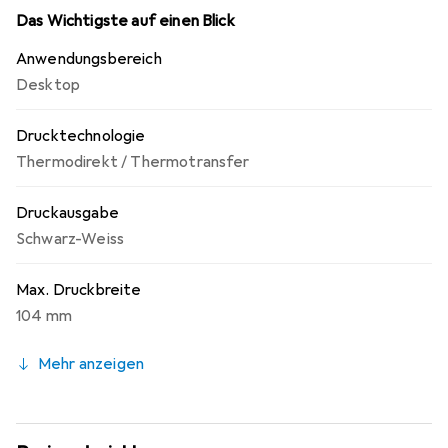
mit einer Höchstgeschwindigkeit von bis zu 200 mm/Sek.
Das Wichtigste auf einen Blick
bei 203 dpi im Thermotransfer- und Thermodirektdruck.
Anwendungsbereich
Erhältlich in Schwarz oder Weiss.
Desktop
Drucktechnologie
Thermodirekt / Thermotransfer
Druckausgabe
Schwarz-Weiss
Max. Druckbreite
104 mm
Mehr anzeigen