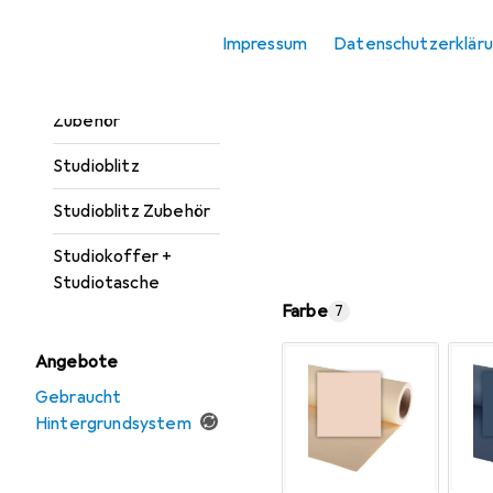
Softbox + Reflektor
Impressum
Datenschutzerklär
Zubehör
Studioausrüstung
Zubehör
Studioblitz
Studioblitz Zubehör
Studiokoffer +
Studiotasche
Farbe
7
Angebote
Gebraucht
Hintergrundsystem