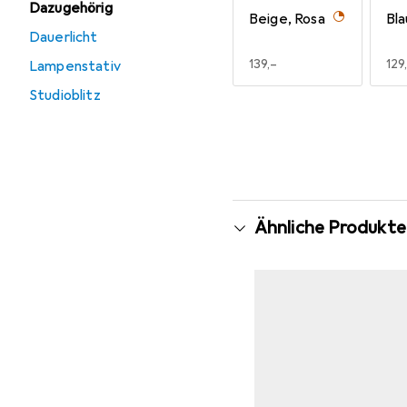
Dazugehörig
Beige, Rosa
Bla
Dauerlicht
EUR
139,–
EU
129
Lampenstativ
Studioblitz
Mehr anzeigen
Ähnliche Produkte