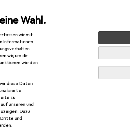
eine Wahl.
erfassen wir mit
edia
Foto + Video
Studioausrüstung
Hintergrundsys
en Informationen
ungsverhalten
en wir, um dir
funktionen wie den
wir diese Daten
onalisierte
eite zu
 auf unseren und
zuzeigen. Dazu
Dritte und
rden.