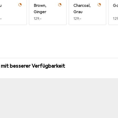
u
Brown,
Charcoal,
Go
Ginger
Grau
R
,–
EUR
129,–
EUR
129,–
EU
129
 mit besserer Verfügbarkeit