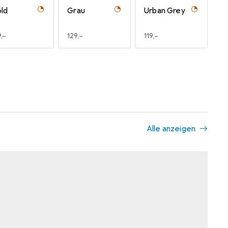
ld
Grau
Urban Grey
R
,–
EUR
129,–
EUR
119,–
Alle anzeigen