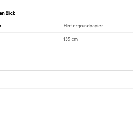
n Blick
p
Hintergrundpapier
135 cm