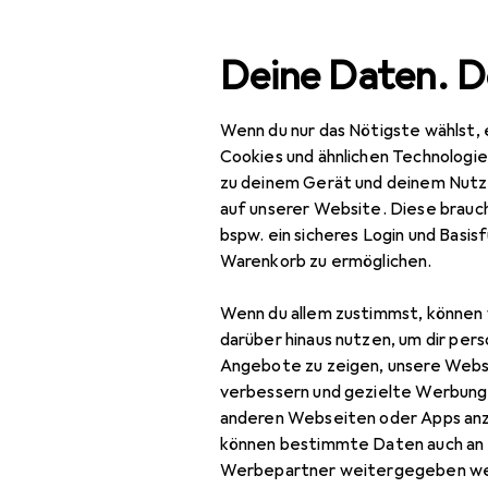
Suche
Deine Daten. D
Wenn du nur das Nötigste wählst, 
Navigation nach Kategorien
Gesamtsortiment
IT + Multim
Gesamtsortiment
Cookies und ähnlichen Technologi
zu deinem Gerät und deinem Nutz
IT + Multimedia
auf unserer Website. Diese brauch
bspw. ein sicheres Login und Basis
Foto + Video
Warenkorb zu ermöglichen.
Studioausrüstung
Wenn du allem zustimmst, können 
Dauerlicht
darüber hinaus nutzen, um dir pers
Angebote zu zeigen, unsere Webs
Hintergrundsystem
verbessern und gezielte Werbung
anderen Webseiten oder Apps an
Lampenstativ
können bestimmte Daten auch an 
Softbox + Reflektor
Werbepartner weitergegeben we