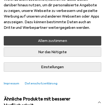
darüber hinaus nutzen, um dir personalisierte Angebote
zu zeigen, unsere Webseite zu verbessern und gezielte
Bewertungen
Werbung auf unseren und anderen Webseiten oder Apps
anzuzeigen. Dazu können bestimmte Daten auch an
Dritte und Werbepartner weitergegeben werden.
Aktuell nicht lieferbar
Benachrichtigen, wenn lieferbar
Allem zustimmen
Nur das Nötigste
Vergleichen
Merken
Einstellungen
i
Kostenloser Versand ab 30,–
Impressum
Datenschutzerklärung
Ähnliche Produkte mit besserer