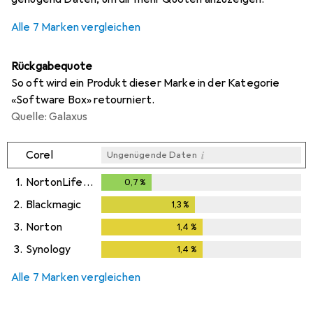
Alle 7 Marken vergleichen
Rückgabequote
So oft wird ein Produkt dieser Marke in der Kategorie
«Software Box» retourniert.
Quelle: Galaxus
i
Corel
Ungenügende Daten
1.
NortonLifeLock
0,7
%
0,7
%
2.
Blackmagic
1,3
%
1,3
%
3.
Norton
1,4
%
1,4
%
3.
Synology
1,4
%
1,4
%
Alle 7 Marken vergleichen