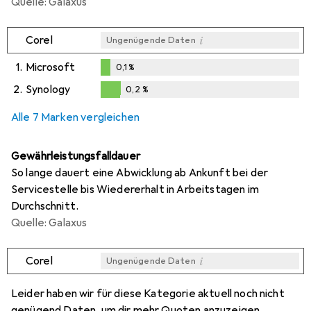
Quelle: Galaxus
i
Corel
Ungenügende Daten
1.
Microsoft
0,1
%
0,1
%
2.
Synology
0,2
%
i
i
Ungenügende Daten
Ungenügende Daten
0,2
%
Alle 7 Marken vergleichen
Gewährleistungsfalldauer
So lange dauert eine Abwicklung ab Ankunft bei der
Servicestelle bis Wiedererhalt in Arbeitstagen im
Durchschnitt.
Quelle: Galaxus
i
Corel
Ungenügende Daten
i
i
i
i
Ungenügende Daten
Ungenügende Daten
Ungenügende Daten
Ungenügende Daten
Leider haben wir für diese Kategorie aktuell noch nicht
genügend Daten, um dir mehr Quoten anzuzeigen.