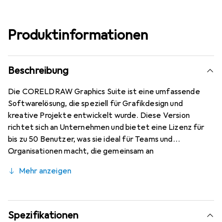
Produktinformationen
Beschreibung
Die CORELDRAW Graphics Suite ist eine umfassende
Softwarelösung, die speziell für Grafikdesign und
kreative Projekte entwickelt wurde. Diese Version
richtet sich an Unternehmen und bietet eine Lizenz für
bis zu 50 Benutzer, was sie ideal für Teams und
Organisationen macht, die gemeinsam an
Designprojekten arbeiten. Die Software ermöglicht es
Mehr anzeigen
den Nutzenden, professionelle Grafiken, Illustrationen
und Layouts zu erstellen und bietet eine Vielzahl von
Werkzeugen und Funktionen, die den kreativen Prozess
unterstützen. Mit einer Laufzeit von einem Jahr und der
Spezifikationen