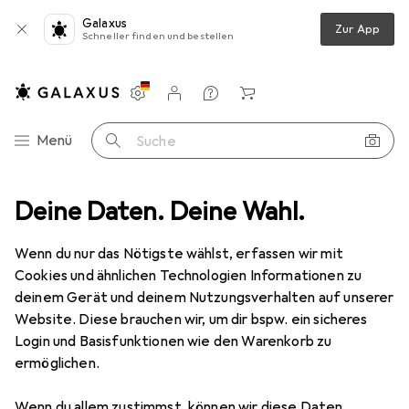
Galaxus
Zur App
Schneller finden und bestellen
Einstellungen
Kundenkonto
Vergleichslisten
Merklisten
Warenkorb
Navigation nach Kategorien
Menü
Suche
ite 5-50 User Enterprise CorelSure Maintenance 1 Year Renewal (ML)
Deine Daten. Deine Wahl.
Wenn du nur das Nötigste wählst, erfassen wir mit
Cookies und ähnlichen Technologien Informationen zu
2 Bilder
deinem Gerät und deinem Nutzungsverhalten auf unserer
Corel
CORELDRAW Graphics Suite 5-
Website. Diese brauchen wir, um dir bspw. ein sicheres
50 User Enterprise CorelSure
Login und Basisfunktionen wie den Warenkorb zu
ermöglichen.
Maintenance 1 Year Renewal (ML)
1 User, 12 Monate
Wenn du allem zustimmst, können wir diese Daten