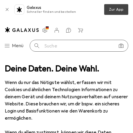
Galaxus
Zur App
Schneller finden und bestellen
Einstellungen
Kundenkonto
Vergleichslisten
Merklisten
Warenkorb
Navigation nach Kategorien
Menü
Suche
Deine Daten. Deine Wahl.
IT + Multimedia
Softwarelösungen
Digitale Guthabenkarte
Digitale Guthabenkarte
Wenn du nur das Nötigste wählst, erfassen wir mit
Cookies und ähnlichen Technologien Informationen zu
deinem Gerät und deinem Nutzungsverhalten auf unserer
Produkte
Forum
Website. Diese brauchen wir, um dir bspw. ein sicheres
Login und Basisfunktionen wie den Warenkorb zu
ermöglichen.
Wenn du allem zustimmst, können wir diese Daten