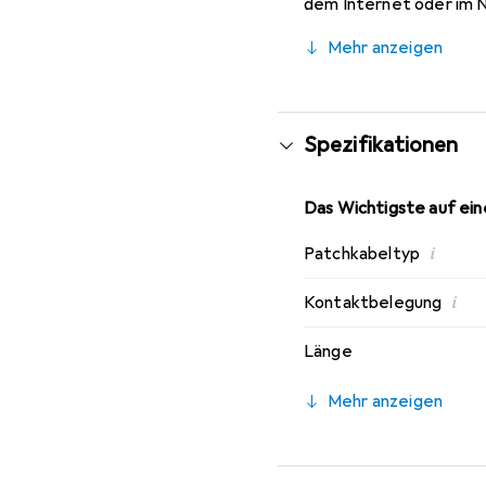
dem Internet oder im N
problemlos möglich. Da
Mehr anzeigen
netzwerkfähigen Geräte
Spezifikationen
Das Wichtigste auf eine
i
Patchkabeltyp
i
Kontaktbelegung
Länge
Mehr anzeigen