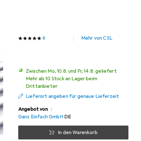
UTP, CAT6, 0.50 m
Preis in EUR inkl. MwSt.
Marke
Bewertungen
Mehr von CSL
9
Zwischen Mo, 10.8. und Fr, 14.8. geliefert
Mehr als 10 Stück an Lager beim
Drittanbieter
Lieferort angeben für genaue Lieferzeit
i
Angebot von
Ganz Einfach GmbH
DE
In den Warenkorb