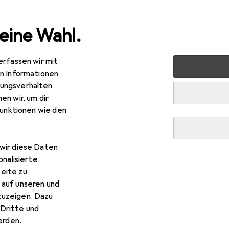
eine Wahl.
erfassen wir mit
kabel
CSL CAT.6 Netzwerkkabel - Ethernet Gigabit Lan Ka
en Informationen
ungsverhalten
en wir, um dir
funktionen wie den
wir diese Daten
onalisierte
eite zu
 auf unseren und
zuzeigen. Dazu
Dritte und
rden.