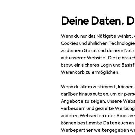
Suche
Deine Daten. D
Wenn du nur das Nötigste wählst, 
Navigation nach Kategorien
samtsortiment
IT + Multimedia
Netzwerk
Netzwerk
Gesamtsortiment
Cookies und ähnlichen Technologi
zu deinem Gerät und deinem Nutz
IT + Multimedia
auf unserer Website. Diese brauch
bspw. ein sicheres Login und Basis
Netzwerk
Warenkorb zu ermöglichen.
Bridges + Router
Wenn du allem zustimmst, können 
Netzwerkadapter
darüber hinaus nutzen, um dir pers
Angebote zu zeigen, unsere Webs
Netzwerkkabel
verbessern und gezielte Werbung
anderen Webseiten oder Apps an
Netzwerkkamera
können bestimmte Daten auch an 
Netzwerkkamera
Werbepartner weitergegeben we