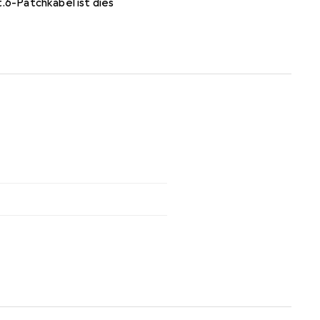
6-Patchkabel ist dies
r und kann alle