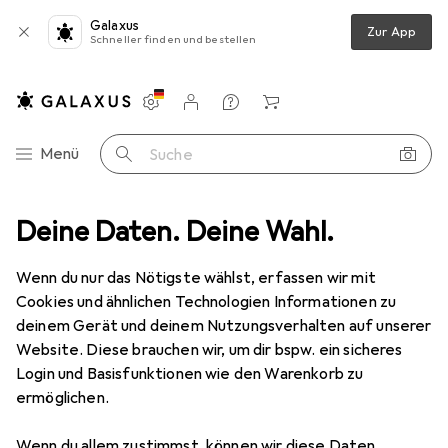
Galaxus
Zur App
Schneller finden und bestellen
Einstellungen
Kundenkonto
Vergleichslisten
Merklisten
Warenkorb
Navigation nach Kategorien
Menü
Suche
Deine Daten. Deine Wahl.
USV Zubehör
Cyberpower MBP20HVIEC6 Manueller Bypass IEC
Wenn du nur das Nötigste wählst, erfassen wir mit
Cookies und ähnlichen Technologien Informationen zu
5 Bilder
deinem Gerät und deinem Nutzungsverhalten auf unserer
Website. Diese brauchen wir, um dir bspw. ein sicheres
EUR
243,32
Login und Basisfunktionen wie den Warenkorb zu
Cyberpower
MBP20HVIEC6 Manueller
ermöglichen.
Bypass IEC
Wenn du allem zustimmst, können wir diese Daten