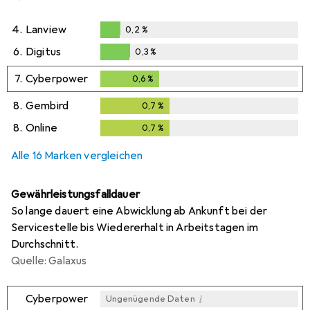
4.
Lanview
0,2
%
0,2
%
6.
Digitus
0,3
%
0,3
%
7.
Cyberpower
0,6
%
0,6
%
8.
Gembird
0,7
%
0,7
%
8.
Online
0,7
%
0,7
%
Alle 16 Marken vergleichen
Gewährleistungsfalldauer
So lange dauert eine Abwicklung ab Ankunft bei der
Servicestelle bis Wiedererhalt in Arbeitstagen im
Durchschnitt.
Quelle: Galaxus
i
Cyberpower
Ungenügende Daten