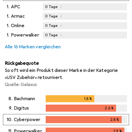
1.
APC
i
0
Tage
1.
Armac
i
0
Tage
1.
Online
i
0
Tage
1.
Powerwalker
i
0
Tage
Alle 16 Marken vergleichen
Rückgabequote
So oft wird ein Produkt dieser Marke in der Kategorie
«USV Zubehör» retourniert.
Quelle: Galaxus
8.
Bachmann
1,8
%
1,8
%
9.
Digitus
2,6
%
2,6
%
10.
Cyberpower
2,8
%
2,8
%
11.
Powerwalker
2,9
%