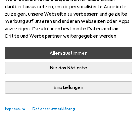
Preis in EUR inkl. MwSt.
darüber hinaus nutzen, um dir personalisierte Angebote
zu zeigen, unsere Webseite zu verbessern und gezielte
Marke
Bewertungen
Werbung auf unseren und anderen Webseiten oder Apps
Mehr von Cyberpower
anzuzeigen. Dazu können bestimmte Daten auch an
Dritte und Werbepartner weitergegeben werden.
Zwischen Mo, 10.8. und Di, 11.8. geliefert
Allem zustimmen
Nur 2 Stück an Lager beim Lieferanten
Lieferort angeben für genaue Lieferzeit
Nur das Nötigste
In den Warenkorb
Einstellungen
Vergleichen
Merken
Impressum
Datenschutzerklärung
kostenloser Versand