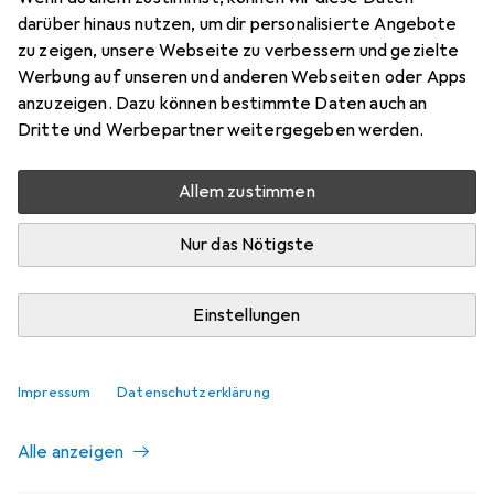
darüber hinaus nutzen, um dir personalisierte Angebote
zu zeigen, unsere Webseite zu verbessern und gezielte
Aktuell nicht lieferbar
Werbung auf unseren und anderen Webseiten oder Apps
Benachrichtigen, wenn lieferbar
anzuzeigen. Dazu können bestimmte Daten auch an
Dritte und Werbepartner weitergegeben werden.
Vergleichen
Merken
Allem zustimmen
i
Kostenloser Versand ab 30,–
Nur das Nötigste
Einstellungen
Ähnliche Produkte mit besserer
Impressum
Datenschutzerklärung
Verfügbarkeit
Alle anzeigen