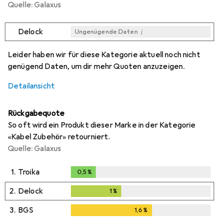
Quelle: Galaxus
i
Delock
Ungenügende Daten
i
i
Ungenügende Daten
Ungenügende Daten
Leider haben wir für diese Kategorie aktuell noch nicht
genügend Daten, um dir mehr Quoten anzuzeigen.
Detailansicht
Rückgabequote
So oft wird ein Produkt dieser Marke in der Kategorie
«Kabel Zubehör» retourniert.
Quelle: Galaxus
1.
Troika
0,5
%
0,5
%
2.
Delock
1
%
1
%
3.
BGS
1,6
%
1,6
%