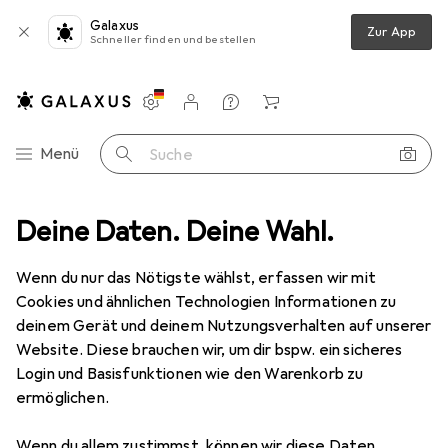
Galaxus
Zur App
Schneller finden und bestellen
Einstellungen
Kundenkonto
Vergleichslisten
Merklisten
Warenkorb
Navigation nach Kategorien
Menü
Suche
ie
Deine Daten. Deine Wahl.
Kabel
Kabel Zubehör
Delock Keystone Jack: LED rot, 6V
Wenn du nur das Nötigste wählst, erfassen wir mit
Cookies und ähnlichen Technologien Informationen zu
1 Bild
deinem Gerät und deinem Nutzungsverhalten auf unserer
Delock
Keystone Jack: LED rot, 6V
Website. Diese brauchen wir, um dir bspw. ein sicheres
Login und Basisfunktionen wie den Warenkorb zu
ermöglichen.
Marke
Bewertungen
Mehr von Delock
Wenn du allem zustimmst, können wir diese Daten