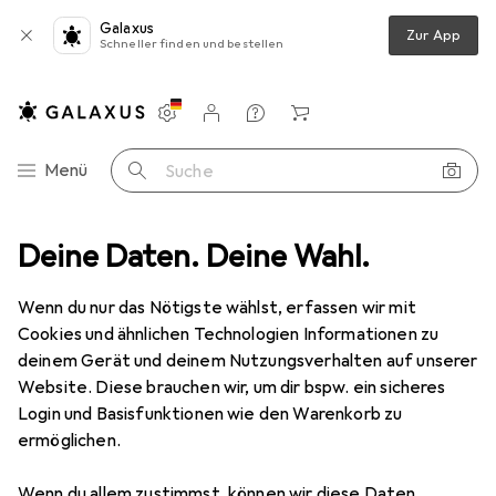
Galaxus
Zur App
Schneller finden und bestellen
Einstellungen
Kundenkonto
Vergleichslisten
Merklisten
Warenkorb
Navigation nach Kategorien
Menü
Suche
Zubehör Netzwerk
Deine Daten. Deine Wahl.
Delock Keystone Modul Cat.6A, geschirmt STP
Wenn du nur das Nötigste wählst, erfassen wir mit
Cookies und ähnlichen Technologien Informationen zu
2 Bilder
deinem Gerät und deinem Nutzungsverhalten auf unserer
Website. Diese brauchen wir, um dir bspw. ein sicheres
EUR
11,47
Login und Basisfunktionen wie den Warenkorb zu
Delock
Keystone Modul Cat.6A,
ermöglichen.
geschirmt STP
Wenn du allem zustimmst, können wir diese Daten