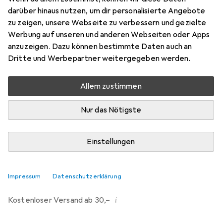
Keystone Modul
darüber hinaus nutzen, um dir personalisierte Angebote
Preis in EUR inkl. MwSt.
zu zeigen, unsere Webseite zu verbessern und gezielte
Werbung auf unseren und anderen Webseiten oder Apps
Marke
Bewertungen
anzuzeigen. Dazu können bestimmte Daten auch an
Mehr von Delock
22
Dritte und Werbepartner weitergegeben werden.
Allem zustimmen
Zwischen Di, 11.8. und Mi, 12.8. geliefert
Nur 1 Stück an Lager beim Lieferanten
Nur das Nötigste
Lieferort angeben für genaue Lieferzeit
Einstellungen
In den Warenkorb
Vergleichen
Merken
Impressum
Datenschutzerklärung
i
Kostenloser Versand ab 30,–