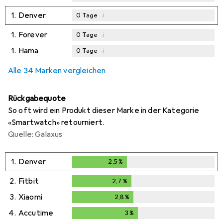
1.
Denver
i
0
Tage
1.
Forever
i
0
Tage
1.
Hama
i
0
Tage
Alle 34 Marken vergleichen
Rückgabequote
So oft wird ein Produkt dieser Marke in der Kategorie
«Smartwatch» retourniert.
Quelle: Galaxus
1.
Denver
2,5
%
2,5
%
2.
Fitbit
2,7
%
2,7
%
3.
Xiaomi
2,8
%
2,8
%
4.
Accutime
3
%
3
%