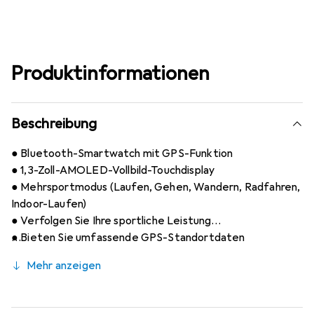
Produktinformationen
Beschreibung
● Bluetooth-Smartwatch mit GPS-Funktion
● 1,3-Zoll-AMOLED-Vollbild-Touchdisplay
● Mehrsportmodus (Laufen, Gehen, Wandern, Radfahren,
Indoor-Laufen)
● Verfolgen Sie Ihre sportliche Leistung
● Bieten Sie umfassende GPS-Standortdaten
● Eingebauter Herzfrequenzsensor
Mehr anzeigen
● Überwachen Sie Ihre täglichen Aktivitäten und Ihren
Schlaf
● Wetteranzeige