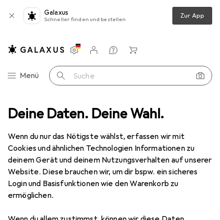
Galaxus
Zur App
Schneller finden und bestellen
Einstellungen
Kundenkonto
Vergleichslisten
Merklisten
Warenkorb
Navigation nach Kategorien
Menü
Suche
IT + Multimedia
Deine Daten. Deine Wahl.
Wearables
Smartwatch
Denver SW-660
Wenn du nur das Nötigste wählst, erfassen wir mit
Cookies und ähnlichen Technologien Informationen zu
3 Bilder
deinem Gerät und deinem Nutzungsverhalten auf unserer
Website. Diese brauchen wir, um dir bspw. ein sicheres
EUR
148,13
Login und Basisfunktionen wie den Warenkorb zu
Denver
SW-660
ermöglichen.
50 mm, ohne SIM
Wenn du allem zustimmst, können wir diese Daten