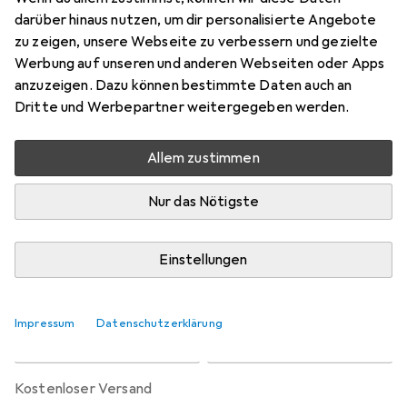
Preis in EUR inkl. MwSt.
darüber hinaus nutzen, um dir personalisierte Angebote
zu zeigen, unsere Webseite zu verbessern und gezielte
Marke
Bewertungen
Werbung auf unseren und anderen Webseiten oder Apps
Mehr von Denver
1
anzuzeigen. Dazu können bestimmte Daten auch an
Dritte und Werbepartner weitergegeben werden.
Zwischen Sa, 29.8. und Fr, 11.9. geliefert
Allem zustimmen
Mehr als 10 Stück an Lager beim Lieferanten
Benachrichtigen, wenn schneller verfügbar
Nur das Nötigste
Lieferort angeben für genaue Lieferzeit
Einstellungen
In den Warenkorb
Impressum
Datenschutzerklärung
Vergleichen
Merken
kostenloser Versand