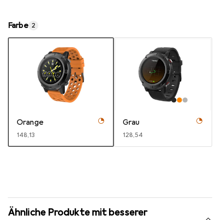
Farbe
2
Orange
Grau
EUR
148,13
EUR
128,54
Ähnliche Produkte mit besserer