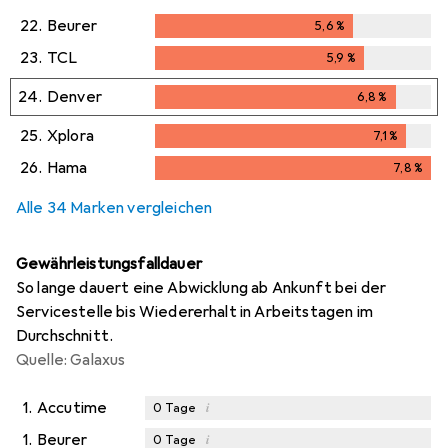
22.
Beurer
5,6
%
5,6
%
23.
TCL
5,9
%
5,9
%
24.
Denver
6,8
%
6,8
%
25.
Xplora
7,1
%
7,1
%
26.
Hama
7,8
%
7,8
%
Alle 34 Marken vergleichen
Gewährleistungsfalldauer
So lange dauert eine Abwicklung ab Ankunft bei der
Servicestelle bis Wiedererhalt in Arbeitstagen im
Durchschnitt.
Quelle: Galaxus
1.
Accutime
i
0
Tage
1.
Beurer
i
0
Tage