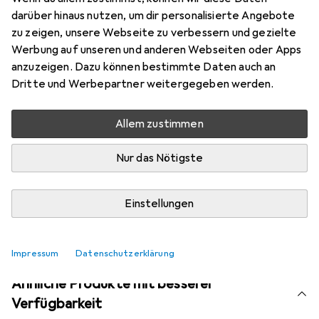
darüber hinaus nutzen, um dir personalisierte Angebote
Bewertungen
zu zeigen, unsere Webseite zu verbessern und gezielte
Werbung auf unseren und anderen Webseiten oder Apps
anzuzeigen. Dazu können bestimmte Daten auch an
Aktuell nicht lieferbar
Dritte und Werbepartner weitergegeben werden.
Benachrichtigen, wenn lieferbar
Allem zustimmen
Nur das Nötigste
Vergleichen
Merken
i
Kostenloser Versand ab 30,–
Einstellungen
Impressum
Datenschutzerklärung
Ähnliche Produkte mit besserer
Verfügbarkeit