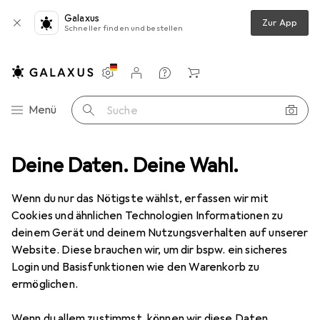
Galaxus
Zur App
Schneller finden und bestellen
Einstellungen
Kundenkonto
Vergleichslisten
Merklisten
Warenkorb
Navigation nach Kategorien
Menü
Suche
Video/Audio Splitter 2-Port max. 1920x1200 oder 1080p inkl. Netzteil
Deine Daten. Deine Wahl.
Wenn du nur das Nötigste wählst, erfassen wir mit
Cookies und ähnlichen Technologien Informationen zu
13 Bilder
deinem Gerät und deinem Nutzungsverhalten auf unserer
Digitus
DVI Video/Audio Splitter 2-
Website. Diese brauchen wir, um dir bspw. ein sicheres
Port max. 1920x1200 oder 1080p inkl.
Login und Basisfunktionen wie den Warenkorb zu
ermöglichen.
Netzteil
Wenn du allem zustimmst, können wir diese Daten