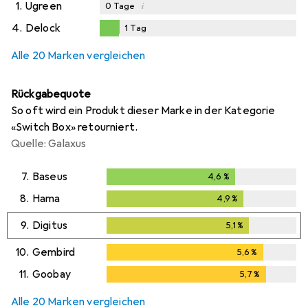
1.
Ugreen
i
0
Tage
4.
Delock
1
Tag
1
Tag
Alle 20 Marken vergleichen
Rückgabequote
So oft wird ein Produkt dieser Marke in der Kategorie
«Switch Box» retourniert.
Quelle: Galaxus
7.
Baseus
4,6
%
4,6
%
8.
Hama
4,9
%
4,9
%
9.
Digitus
5,1
%
5,1
%
10.
Gembird
5,6
%
5,6
%
11.
Goobay
5,7
%
5,7
%
Alle 20 Marken vergleichen