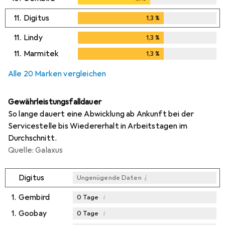
11.
Digitus
1,3
%
1,3
%
11.
Lindy
1,3
%
1,3
%
11.
Marmitek
1,3
%
1,3
%
Alle 20 Marken vergleichen
Gewährleistungsfalldauer
So lange dauert eine Abwicklung ab Ankunft bei der
Servicestelle bis Wiedererhalt in Arbeitstagen im
Durchschnitt.
Quelle: Galaxus
i
Digitus
Ungenügende Daten
1.
Gembird
i
0
Tage
1.
Goobay
i
0
Tage