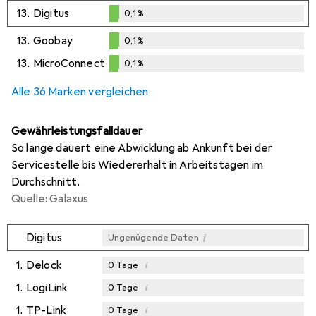
0,1
%
13.
Digitus
0,1
%
0,1
%
13.
Goobay
0,1
%
0,1
%
13.
MicroConnect
0,1
%
0,1
%
Alle 36 Marken vergleichen
Gewährleistungsfalldauer
So lange dauert eine Abwicklung ab Ankunft bei der
Servicestelle bis Wiedererhalt in Arbeitstagen im
Durchschnitt.
Quelle: Galaxus
i
Digitus
Ungenügende Daten
1.
Delock
i
0
Tage
1.
LogiLink
i
0
Tage
1.
TP-Link
i
0
Tage