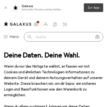
Galaxus
Zur App
Schneller finden und bestellen
Einstellungen
Kundenkonto
Vergleichslisten
Merklisten
Warenkorb
Navigation nach Kategorien
Menü
Suche
dia
Deine Daten. Deine Wahl.
Netzwerk
Zubehör Netzwerk
Digitus Keystone Module
Wenn du nur das Nötigste wählst, erfassen wir mit
Cookies und ähnlichen Technologien Informationen zu
2 Bilder
deinem Gerät und deinem Nutzungsverhalten auf unserer
Website. Diese brauchen wir, um dir bspw. ein sicheres
MENGENRABATT
Login und Basisfunktionen wie den Warenkorb zu
ermöglichen.
EUR
7,58
Spare
EUR
8,12
Digitus
Keystone Module
Wenn du allem zustimmst, können wir diese Daten