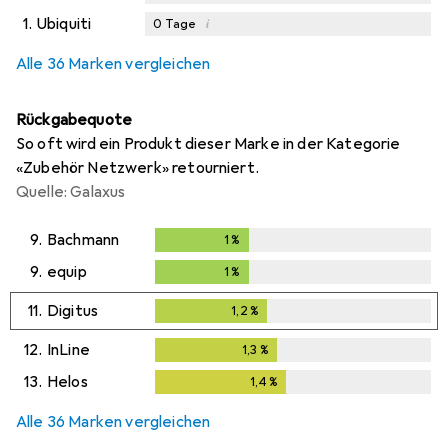
1.
Ubiquiti
i
0
Tage
Alle 36 Marken vergleichen
Rückgabequote
So oft wird ein Produkt dieser Marke in der Kategorie
«Zubehör Netzwerk» retourniert.
Quelle: Galaxus
9.
Bachmann
1
%
1
%
9.
equip
1
%
1
%
11.
Digitus
1,2
%
1,2
%
12.
InLine
1,3
%
1,3
%
13.
Helos
1,4
%
1,4
%
Alle 36 Marken vergleichen