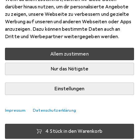
darüber hinaus nutzen, um dir personalisierte Angebote
Keystone Modulhalter
zu zeigen, unsere Webseite zu verbessern und gezielte
Preis in EUR inkl. MwSt.
Werbung auf unseren und anderen Webseiten oder Apps
anzuzeigen. Dazu können bestimmte Daten auch an
Marke
Bewertungen
Dritte und Werbepartner weitergegeben werden.
Mehr von Digitus
Allem zustimmen
Zwischen Di, 11.8. und Do, 13.8. geliefert
Nur das Nötigste
Mehr als 10 Stück an Lager beim Lieferanten
Lieferort angeben für genaue Lieferzeit
Einstellungen
1 Stück
2 Stück
3 Stück
4 Stück
EUR
9,61
pro Stück
EUR
8,57
EUR
8,10
EUR
7,58
pro Stück
pro Stück
pro Stück
Impressum
Datenschutzerklärung
−
11
%
−
16
%
−
21
%
4 Stück in den Warenkorb