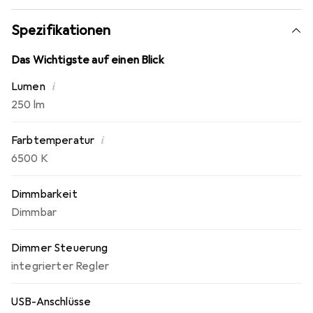
Anschlusskabel. Der minimalistische Leuchtenkörper
setzt Akzente.
Spezifikationen
Das Wichtigste auf einen Blick
i
Lumen
250 lm
i
Farbtemperatur
6500 K
Dimmbarkeit
Dimmbar
Dimmer Steuerung
integrierter Regler
USB-Anschlüsse