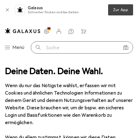
Galaxus
Zur App
Schneller finden und bestellen
Einstellungen
Kundenkonto
Vergleichslisten
Merklisten
Warenkorb
Navigation nach Kategorien
Menü
Suche
ripherie
Deine Daten. Deine Wahl.
Displays
Screenbar
Digitus LED Monitor-Leuchte
Wenn du nur das Nötigste wählst, erfassen wir mit
Cookies und ähnlichen Technologien Informationen zu
9 Bilder
deinem Gerät und deinem Nutzungsverhalten auf unserer
Website. Diese brauchen wir, um dir bspw. ein sicheres
EUR
28,45
Login und Basisfunktionen wie den Warenkorb zu
Digitus
LED Monitor-Leuchte
ermöglichen.
Preis in EUR inkl. MwSt.
Wenn du allem zustimmst, können wir diese Daten