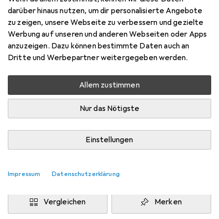
darüber hinaus nutzen, um dir personalisierte Angebote
zu zeigen, unsere Webseite zu verbessern und gezielte
Werbung auf unseren und anderen Webseiten oder Apps
Marke
Bewertungen
anzuzeigen. Dazu können bestimmte Daten auch an
Mehr von Digitus
50
Dritte und Werbepartner weitergegeben werden.
Testberichte
Allem zustimmen
Gut bei 1 Test
Nur das Nötigste
Zwischen Di, 11.8. und Mi, 12.8. geliefert
Nur 1 Stück an Lager beim Lieferanten
Einstellungen
Lieferort angeben für genaue Lieferzeit
In den Warenkorb
Impressum
Datenschutzerklärung
Vergleichen
Merken