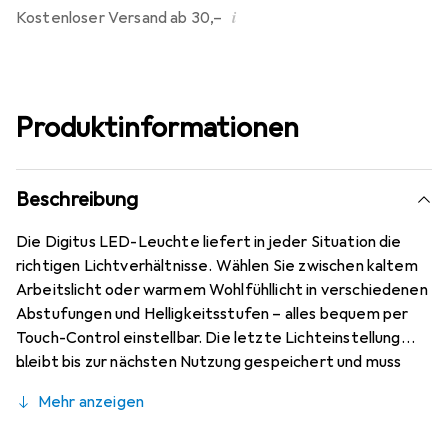
i
Kostenloser Versand ab 30,–
Produktinformationen
Beschreibung
Die Digitus LED-Leuchte liefert in jeder Situation die
richtigen Lichtverhältnisse. Wählen Sie zwischen kaltem
Arbeitslicht oder warmem Wohlfühllicht in verschiedenen
Abstufungen und Helligkeitsstufen – alles bequem per
Touch-Control einstellbar. Die letzte Lichteinstellung
bleibt bis zur nächsten Nutzung gespeichert und muss
nicht neu eingestellt werden. Die Montage erfolgt durch
Mehr anzeigen
eine einfache Klemmbefestigung am Display, die
Stromversorgung erfolgt über ein beiliegendes USB-