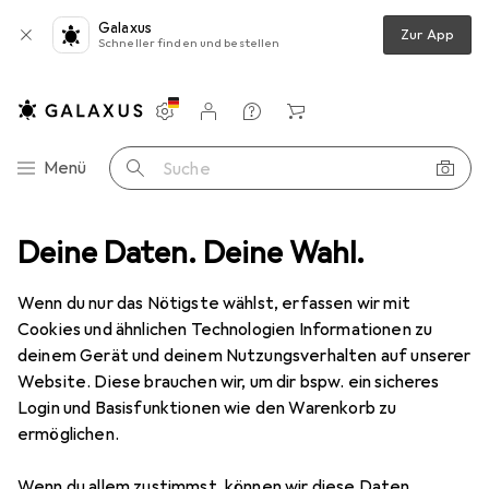
Galaxus
Zur App
Schneller finden und bestellen
Einstellungen
Kundenkonto
Vergleichslisten
Merklisten
Warenkorb
Navigation nach Kategorien
Menü
Suche
behör
Deine Daten. Deine Wahl.
Tablet Schutzfolie
Dipos Blickschutzfolie 4-Way Privacy
Wenn du nur das Nötigste wählst, erfassen wir mit
Cookies und ähnlichen Technologien Informationen zu
4 Bilder
deinem Gerät und deinem Nutzungsverhalten auf unserer
Website. Diese brauchen wir, um dir bspw. ein sicheres
EUR
43,68
Login und Basisfunktionen wie den Warenkorb zu
Dipos
Blickschutzfolie 4-Way Privacy
ermöglichen.
1 Stk., Apple iPad 2019 (7. Gen), Apple iPad 2020 (8. Gen),
Apple iPad 2021 (9. Gen)
Wenn du allem zustimmst, können wir diese Daten