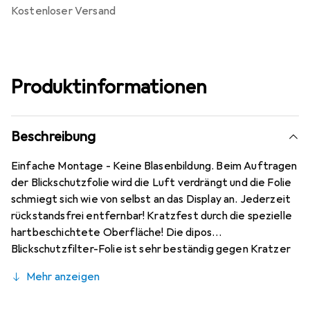
kostenloser Versand
Produktinformationen
Beschreibung
Einfache Montage - Keine Blasenbildung. Beim Auftragen
der Blickschutzfolie wird die Luft verdrängt und die Folie
schmiegt sich wie von selbst an das Display an. Jederzeit
rückstandsfrei entfernbar! Kratzfest durch die spezielle
hartbeschichtete Oberfläche! Die dipos
Blickschutzfilter-Folie ist sehr beständig gegen Kratzer
und Abrasion! Passgenaue Schutzfolie. Hervorragende
Mehr anzeigen
Qualität gewährleistet durch den Einsatz von
modernsten Präzisionsmaschinen (Laserschnitt-Technik).