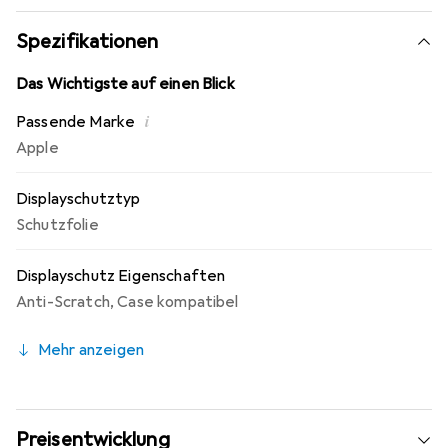
Blickschutzfolie kompatibel mit Apple iPad 10,2 Zoll
(2020) - Made in Germany - Konstruktion, Zuschnitt und
Spezifikationen
Konfektionierung in Deutschland. 4-Wege Sichtschutz -
Integrierter Blickschutzfilter schützt sowohl im Hoch- als
Das Wichtigste auf einen Blick
auch im Querformat.
i
Passende Marke
Apple
Displayschutztyp
Schutzfolie
Displayschutz Eigenschaften
Anti-Scratch
,
Case kompatibel
Mehr anzeigen
Preisentwicklung