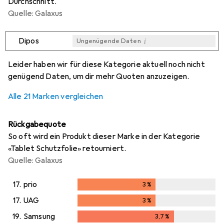
Durchschnitt.
Quelle: Galaxus
i
Dipos
Ungenügende Daten
i
i
i
i
Ungenügende Daten
Ungenügende Daten
Ungenügende Daten
Ungenügende Daten
Leider haben wir für diese Kategorie aktuell noch nicht
genügend Daten, um dir mehr Quoten anzuzeigen.
Alle 21 Marken vergleichen
Rückgabequote
So oft wird ein Produkt dieser Marke in der Kategorie
«Tablet Schutzfolie» retourniert.
Quelle: Galaxus
17.
prio
3
%
3
%
17.
UAG
3
%
3
%
19.
Samsung
3,7
%
3,7
%