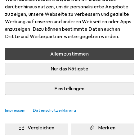
darüber hinaus nutzen, um dir personalisierte Angebote
Preis in EUR inkl. MwSt.
zu zeigen, unsere Webseite zu verbessern und gezielte
Werbung auf unseren und anderen Webseiten oder Apps
Marke
Bewertungen
anzuzeigen. Dazu können bestimmte Daten auch an
Mehr von Dipos
14
Dritte und Werbepartner weitergegeben werden.
Allem zustimmen
Mo, 10.8. geliefert
Mehr als 10 Stück an Lager beim Drittanbieter
Nur das Nötigste
Lieferort angeben für genaue Lieferzeit
i
Angebot von
Einstellungen
Ecultor
DE
In den Warenkorb
Impressum
Datenschutzerklärung
Vergleichen
Merken