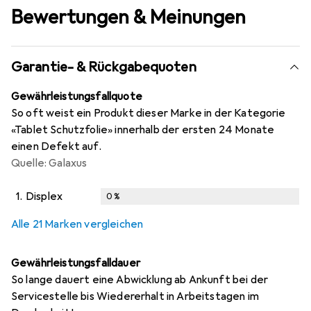
Bewertungen & Meinungen
Garantie- & Rückgabequoten
Gewährleistungsfallquote
So oft weist ein Produkt dieser Marke in der Kategorie
«Tablet Schutzfolie» innerhalb der ersten 24 Monate
einen Defekt auf.
Quelle: Galaxus
1.
Displex
0
%
i
i
i
i
Ungenügende Daten
Ungenügende Daten
Ungenügende Daten
Ungenügende Daten
Alle 21 Marken vergleichen
Gewährleistungsfalldauer
So lange dauert eine Abwicklung ab Ankunft bei der
Servicestelle bis Wiedererhalt in Arbeitstagen im