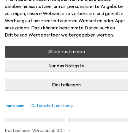
Preis in EUR inkl. MwSt.
darüber hinaus nutzen, um dir personalisierte Angebote
zu zeigen, unsere Webseite zu verbessern und gezielte
Marke
Bewertungen
Werbung auf unseren und anderen Webseiten oder Apps
Mehr von Dipos
anzuzeigen. Dazu können bestimmte Daten auch an
Dritte und Werbepartner weitergegeben werden.
Mi, 12.8. geliefert
Allem zustimmen
Mehr als 10 Stück an Lager beim Drittanbieter
Lieferort angeben für genaue Lieferzeit
Nur das Nötigste
i
Angebot von
Ecultor
DE
Einstellungen
In den Warenkorb
Impressum
Datenschutzerklärung
Vergleichen
Merken
i
Kostenloser Versand ab 30,–