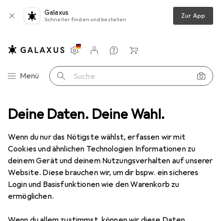
Galaxus
Zur App
Schneller finden und bestellen
Einstellungen
Kundenkonto
Vergleichslisten
Merklisten
Warenkorb
Navigation nach Kategorien
Menü
Suche
Deine Daten. Deine Wahl.
Smartphone Schutzfolie
Dipos Blickschutzfolie 4-Way Privacy
Wenn du nur das Nötigste wählst, erfassen wir mit
Cookies und ähnlichen Technologien Informationen zu
4 Bilder
deinem Gerät und deinem Nutzungsverhalten auf unserer
Website. Diese brauchen wir, um dir bspw. ein sicheres
EUR
13,95
Login und Basisfunktionen wie den Warenkorb zu
Dipos
Blickschutzfolie 4-Way Privacy
ermöglichen.
Cubot King Kong CS
Wenn du allem zustimmst, können wir diese Daten