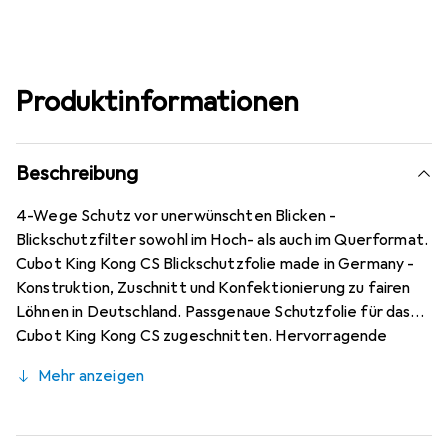
Produktinformationen
Beschreibung
4-Wege Schutz vor unerwünschten Blicken -
Blickschutzfilter sowohl im Hoch- als auch im Querformat.
Cubot King Kong CS Blickschutzfolie made in Germany -
Konstruktion, Zuschnitt und Konfektionierung zu fairen
Löhnen in Deutschland. Passgenaue Schutzfolie für das
Cubot King Kong CS zugeschnitten. Hervorragende
Qualität gewährleistet durch den Einsatz mit
Mehr anzeigen
modernsten Präzisionsmaschinen (Laserschnitt Technik) -
optimale Randhaftung, sehr gute Formstabilität.
Kratzfest durch die spezielle hartbeschichtete