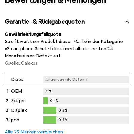
Bewertungen & Meinungen
Garantie- & Rückgabequoten
Gewährleistungsfallquote
So oft weist ein Produkt dieser Marke in der Kategorie
«Smartphone Schutzfolie» innerhalb der ersten 24
Monate einen Defekt auf.
Quelle: Galaxus
i
Dipos
Ungenügende Daten
1.
OEM
0
%
2.
Spigen
0,1
%
0,1
%
3.
Displex
0,3
%
0,3
%
3.
prio
0,3
%
0,3
%
Alle 79 Marken vergleichen