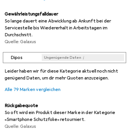
Gewährleistungsfalldauer
So lange dauert eine Abwicklung ab Ankunft bei der
Servicestelle bis Wiedererhalt in Arbeitstagen im
Durchschnitt.
Quelle: Galaxus
i
Dipos
Ungenügende Daten
i
i
i
i
Ungenügende Daten
Ungenügende Daten
Ungenügende Daten
Ungenügende Daten
Leider haben wir für diese Kategorie aktuell noch nicht
genügend Daten, um dir mehr Quoten anzuzeigen.
Alle 79 Marken vergleichen
Rückgabequote
So oft wird ein Produkt dieser Marke in der Kategorie
«Smartphone Schutzfolie» retourniert.
Quelle: Galaxus