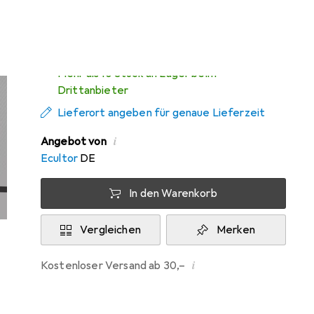
Mi, 12.8. geliefert
Mehr als 10 Stück an Lager beim
Drittanbieter
Lieferort angeben für genaue Lieferzeit
i
Angebot von
Ecultor
DE
In den Warenkorb
Vergleichen
Merken
i
Kostenloser Versand ab 30,–