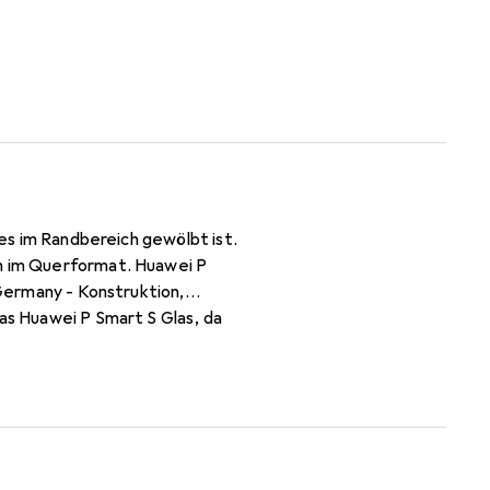
ses im Randbereich gewölbt ist.
ch im Querformat. Huawei P
 Germany - Konstruktion,
das Huawei P Smart S Glas, da
n (ohne Klebstoff). Kratzfest
tzfilter Folie ist sehr beständig
iem Display möglich! Beim
n selbst an das Display an.