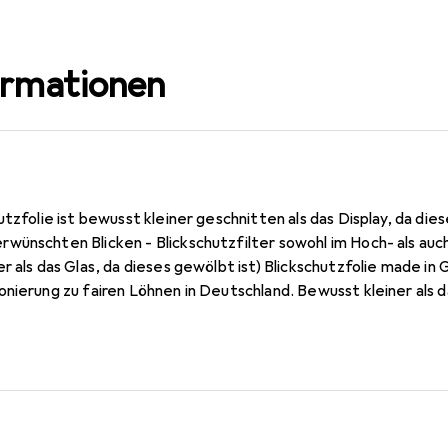
ormationen
utzfolie ist bewusst kleiner geschnitten als das Display, da die
wünschten Blicken - Blickschutzfilter sowohl im Hoch- als au
r als das Glas, da dieses gewölbt ist) Blickschutzfolie made in
nierung zu fairen Löhnen in Deutschland. Bewusst kleiner als 
he Fotos), blasenfrei und jederzeit rückstandsfrei zu entferne
tbeschichtete Oberfläche! Die dipos Huawei P Smart S Blickschu
sion! Kinderleichte Montage! Keine Blasenbildung bei staubfre
Smart S Folie wird die Luft verdrängt und schmiegt sich wie vo
ei entfernbar!.