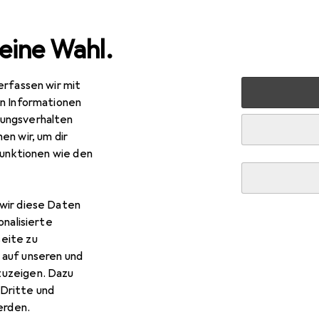
eine Wahl.
erfassen wir mit
s
Smartphone Zubehör
Smartphone Schutz
Smartph
en Informationen
ungsverhalten
en wir, um dir
funktionen wie den
wir diese Daten
onalisierte
eite zu
 auf unseren und
zuzeigen. Dazu
Dritte und
rden.