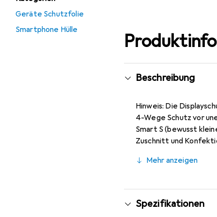
Geräte Schutzfolie
Smartphone Hülle
Produktinf
Beschreibung
Hinweis: Die Displaysch
4-Wege Schutz vor uner
Smart S (bewusst kleine
Zuschnitt und Konfektio
dieses gewölbt ist (sie
Mehr anzeigen
durch die spezielle har
gegen Kratzer und Abra
Auftragen der Huawei P 
Jederzeit rückstandsfr
Spezifikationen