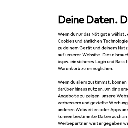
Suche
Deine Daten. D
Wenn du nur das Nötigste wählst, 
Navigation nach Kategorien
esamtsortiment
IT + Multimedia
Smartphones + Tablet
Gesamtsortiment
Cookies und ähnlichen Technologi
zu deinem Gerät und deinem Nutz
IT + Multimedia
auf unserer Website. Diese brauch
bspw. ein sicheres Login und Basis
Smartphones +
Warenkorb zu ermöglichen.
Tablets
Wenn du allem zustimmst, können 
Smartphone
darüber hinaus nutzen, um dir pers
Zubehör
Angebote zu zeigen, unsere Webs
Smartphone Schutz
verbessern und gezielte Werbung
anderen Webseiten oder Apps an
Handykette
können bestimmte Daten auch an 
Werbepartner weitergegeben we
Smartphone Hülle