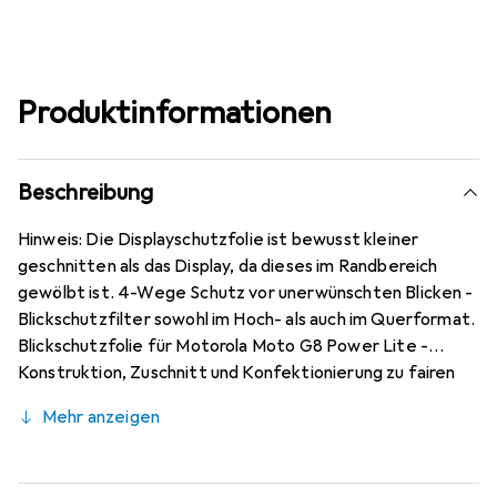
Produktinformationen
Beschreibung
Hinweis: Die Displayschutzfolie ist bewusst kleiner
geschnitten als das Display, da dieses im Randbereich
gewölbt ist. 4-Wege Schutz vor unerwünschten Blicken -
Blickschutzfilter sowohl im Hoch- als auch im Querformat.
Blickschutzfolie für Motorola Moto G8 Power Lite -
Konstruktion, Zuschnitt und Konfektionierung zu fairen
Löhnen in Deutschland. Bewusst kleiner als das Motorola
Mehr anzeigen
Moto G8 Power Lite Glas, da dieses gewölbt ist (siehe
Fotos), blasenfrei und jederzeit rückstandsfrei zu
entfernen (ohne Klebstoff). Kratzfest durch die