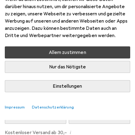
Preis in EUR inkl. MwSt.
darüber hinaus nutzen, um dir personalisierte Angebote
zu zeigen, unsere Webseite zu verbessern und gezielte
Marke
Bewertungen
Werbung auf unseren und anderen Webseiten oder Apps
Mehr von Dipos
anzuzeigen. Dazu können bestimmte Daten auch an
Dritte und Werbepartner weitergegeben werden.
Mi, 12.8. geliefert
Allem zustimmen
Mehr als 10 Stück an Lager beim Drittanbieter
Lieferort angeben für genaue Lieferzeit
Nur das Nötigste
i
Angebot von
Ecultor
DE
Einstellungen
In den Warenkorb
Impressum
Datenschutzerklärung
Vergleichen
Merken
i
Kostenloser Versand ab 30,–