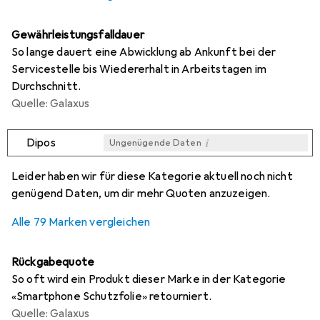
Gewährleistungsfalldauer
So lange dauert eine Abwicklung ab Ankunft bei der
Servicestelle bis Wiedererhalt in Arbeitstagen im
Durchschnitt.
Quelle: Galaxus
i
Dipos
Ungenügende Daten
i
i
i
i
Ungenügende Daten
Ungenügende Daten
Ungenügende Daten
Ungenügende Daten
Leider haben wir für diese Kategorie aktuell noch nicht
genügend Daten, um dir mehr Quoten anzuzeigen.
Alle 79 Marken vergleichen
Rückgabequote
So oft wird ein Produkt dieser Marke in der Kategorie
«Smartphone Schutzfolie» retourniert.
Quelle: Galaxus