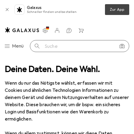
Galaxus
Zur App
Schneller finden und bestellen
Einstellungen
Kundenkonto
Vergleichslisten
Merklisten
Warenkorb
Navigation nach Kategorien
Menü
Suche
Deine Daten. Deine Wahl.
Smartphone Schutzfolie
Dipos Blickschutzfolie 4-Way Privacy
Wenn du nur das Nötigste wählst, erfassen wir mit
Cookies und ähnlichen Technologien Informationen zu
5 Bilder
deinem Gerät und deinem Nutzungsverhalten auf unserer
Website. Diese brauchen wir, um dir bspw. ein sicheres
EUR
13,95
Login und Basisfunktionen wie den Warenkorb zu
Dipos
Blickschutzfolie 4-Way Privacy
ermöglichen.
Motorola Moto G8 Power Lite
Wenn du allem zustimmst, können wir diese Daten