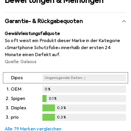
Bewertungen & Meinungen
Garantie- & Rückgabequoten
Gewährleistungsfallquote
So oft weist ein Produkt dieser Marke in der Kategorie
«Smartphone Schutzfolie» innerhalb der ersten 24
Monate einen Defekt auf.
Quelle: Galaxus
i
Dipos
Ungenügende Daten
1.
OEM
0
%
2.
Spigen
0,1
%
0,1
%
3.
Displex
0,3
%
0,3
%
3.
prio
0,3
%
0,3
%
Alle 79 Marken vergleichen