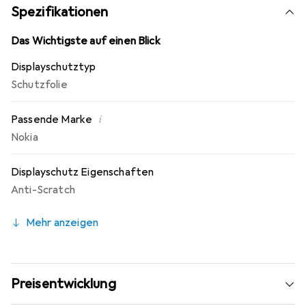
dipos Blickschutzfilter Folie ist sehr beständig gegen
Spezifikationen
Kratzer und Abrasion! Kinderleichte Montage! Keine
Blasenbildung bei staubfreiem Display möglich! Beim
Das Wichtigste auf einen Blick
Auftragen der Folie wird die Luft verdrängt und schmiegt
Displayschutztyp
sich wie von selbst an das Display an. Jederzeit
Schutzfolie
rückstandsfrei entfernbar!.
i
Passende Marke
Nokia
Displayschutz Eigenschaften
Anti-Scratch
Mehr anzeigen
Preisentwicklung