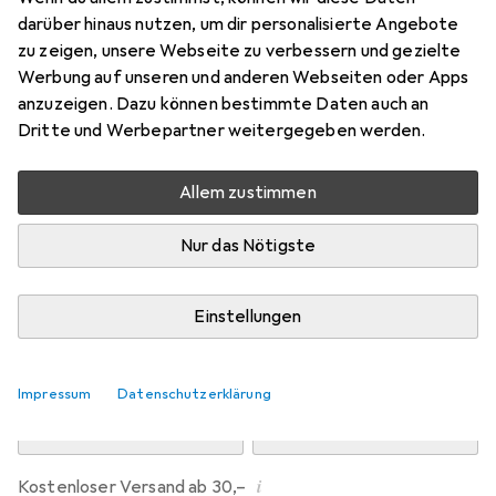
Preis in EUR inkl. MwSt.
darüber hinaus nutzen, um dir personalisierte Angebote
zu zeigen, unsere Webseite zu verbessern und gezielte
Marke
Bewertungen
Werbung auf unseren und anderen Webseiten oder Apps
Mehr von Dipos
anzuzeigen. Dazu können bestimmte Daten auch an
Dritte und Werbepartner weitergegeben werden.
Mo, 10.8. geliefert
Allem zustimmen
Mehr als 10 Stück an Lager beim Drittanbieter
Lieferort angeben für genaue Lieferzeit
Nur das Nötigste
i
Angebot von
Ecultor
DE
Einstellungen
In den Warenkorb
Impressum
Datenschutzerklärung
Vergleichen
Merken
i
Kostenloser Versand ab 30,–