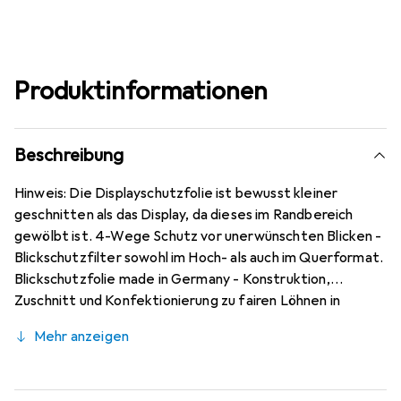
Produktinformationen
Beschreibung
Hinweis: Die Displayschutzfolie ist bewusst kleiner
geschnitten als das Display, da dieses im Randbereich
gewölbt ist. 4-Wege Schutz vor unerwünschten Blicken -
Blickschutzfilter sowohl im Hoch- als auch im Querformat.
Blickschutzfolie made in Germany - Konstruktion,
Zuschnitt und Konfektionierung zu fairen Löhnen in
Deutschland. Bewusst kleiner als das Nokia 3.4 Glas, da
Mehr anzeigen
dieses gewölbt ist (siehe Fotos), blasenfrei und jederzeit
rückstandsfrei zu entfernen (ohne Klebstoff). Kratzfest
durch die spezielle hartbeschichtete Oberfläche! Die