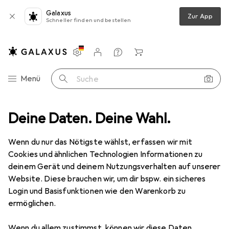
Galaxus
Zur App
Schneller finden und bestellen
Einstellungen
Kundenkonto
Vergleichslisten
Merklisten
Warenkorb
Navigation nach Kategorien
Menü
Suche
Deine Daten. Deine Wahl.
Smartphone Schutzfolie
Dipos Blickschutzfolie 4-Way Privacy
Wenn du nur das Nötigste wählst, erfassen wir mit
Cookies und ähnlichen Technologien Informationen zu
5 Bilder
deinem Gerät und deinem Nutzungsverhalten auf unserer
Website. Diese brauchen wir, um dir bspw. ein sicheres
EUR
13,95
Login und Basisfunktionen wie den Warenkorb zu
Dipos
Blickschutzfolie 4-Way Privacy
ermöglichen.
Nokia 3.4
Wenn du allem zustimmst, können wir diese Daten