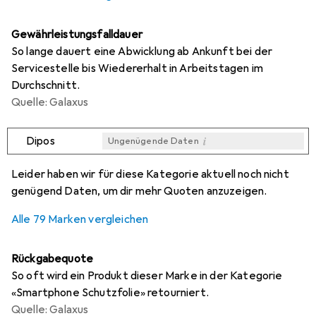
Gewährleistungsfalldauer
So lange dauert eine Abwicklung ab Ankunft bei der
Servicestelle bis Wiedererhalt in Arbeitstagen im
Durchschnitt.
Quelle: Galaxus
i
Dipos
Ungenügende Daten
i
i
i
i
Ungenügende Daten
Ungenügende Daten
Ungenügende Daten
Ungenügende Daten
Leider haben wir für diese Kategorie aktuell noch nicht
genügend Daten, um dir mehr Quoten anzuzeigen.
Alle 79 Marken vergleichen
Rückgabequote
So oft wird ein Produkt dieser Marke in der Kategorie
«Smartphone Schutzfolie» retourniert.
Quelle: Galaxus