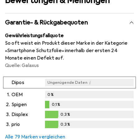
Bewertungen & Meinungen
Garantie- & Rückgabequoten
Gewährleistungsfallquote
So oft weist ein Produkt dieser Marke in der Kategorie
«Smartphone Schutzfolie» innerhalb der ersten 24
Monate einen Defekt auf.
Quelle: Galaxus
i
Dipos
Ungenügende Daten
1.
OEM
0
%
2.
Spigen
0,1
%
0,1
%
3.
Displex
0,3
%
0,3
%
3.
prio
0,3
%
0,3
%
Alle 79 Marken vergleichen