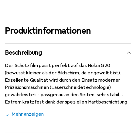
Produktinformationen
Beschreibung
Der Schutzfilm passt perfekt auf das Nokia G20
(bewusst kleiner als der Bildschirm, da er gewölbt ist).
Exzellente Qualität wird durch den Einsatz moderner
Präzisionsmaschinen (Laserschneidetechnologie)
gewährleistet - passgenau an den Seiten, sehr stabil.
Extrem kratzfest dank der speziellen Hartbeschichtung.
Der Dipos Datenschutzfilm für das Nokia G20 ist
Mehr anzeigen
hochgradig resistent gegen Kratzer und Abrieb. Extrem
einfache Montage: Blasen können sich nicht bilden, wenn
der Bildschirm staubfrei ist. Bei der Anbringung des Films