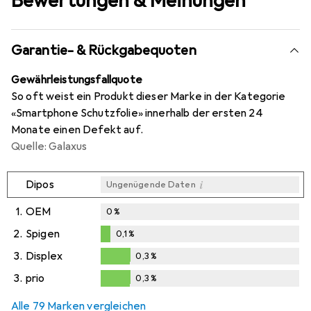
Bewertungen & Meinungen
Garantie- & Rückgabequoten
Gewährleistungsfallquote
So oft weist ein Produkt dieser Marke in der Kategorie
«Smartphone Schutzfolie» innerhalb der ersten 24
Monate einen Defekt auf.
Quelle: Galaxus
i
Dipos
Ungenügende Daten
1.
OEM
0
%
2.
Spigen
0,1
%
0,1
%
3.
Displex
0,3
%
0,3
%
3.
prio
0,3
%
0,3
%
Alle 79 Marken vergleichen