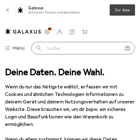
Galaxus
Zur App
Schneller finden und bestellen
Einstellungen
Kundenkonto
Vergleichslisten
Merklisten
Warenkorb
Navigation nach Kategorien
Menü
Suche
Deine Daten. Deine Wahl.
Smartphone Schutzfolie
Dipos Blickschutzfolie 4-Way Privacy
Wenn du nur das Nötigste wählst, erfassen wir mit
Cookies und ähnlichen Technologien Informationen zu
5 Bilder
deinem Gerät und deinem Nutzungsverhalten auf unserer
Website. Diese brauchen wir, um dir bspw. ein sicheres
EUR
13,95
Login und Basisfunktionen wie den Warenkorb zu
Dipos
Blickschutzfolie 4-Way Privacy
ermöglichen.
Nokia G20
Wenn du allem zustimmst, können wir diese Daten