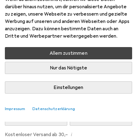
Preis in EUR inkl. MwSt.
darüber hinaus nutzen, um dir personalisierte Angebote
zu zeigen, unsere Webseite zu verbessern und gezielte
Marke
Bewertungen
Werbung auf unseren und anderen Webseiten oder Apps
Mehr von Dipos
anzuzeigen. Dazu können bestimmte Daten auch an
Dritte und Werbepartner weitergegeben werden.
Mi, 12.8. geliefert
Allem zustimmen
Mehr als 10 Stück an Lager beim Drittanbieter
Lieferort angeben für genaue Lieferzeit
Nur das Nötigste
i
Angebot von
Ecultor
DE
Einstellungen
In den Warenkorb
Impressum
Datenschutzerklärung
Vergleichen
Merken
i
Kostenloser Versand ab 30,–