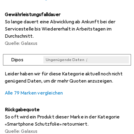
Gewährleistungsfalldauer
So lange dauert eine Abwicklung ab Ankunft bei der
Servicestelle bis Wiedererhalt in Arbeitstagen im
Durchschnitt.
Quelle: Galaxus
i
Dipos
Ungenügende Daten
i
i
i
i
Ungenügende Daten
Ungenügende Daten
Ungenügende Daten
Ungenügende Daten
Leider haben wir für diese Kategorie aktuell noch nicht
genügend Daten, um dir mehr Quoten anzuzeigen.
Alle 79 Marken vergleichen
Rückgabequote
So oft wird ein Produkt dieser Marke in der Kategorie
«Smartphone Schutzfolie» retourniert.
Quelle: Galaxus