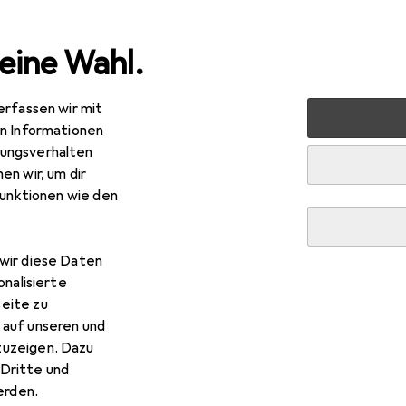
eine Wahl.
erfassen wir mit
s
Smartphone Zubehör
Smartphone Schutz
Smartph
en Informationen
ungsverhalten
en wir, um dir
funktionen wie den
wir diese Daten
onalisierte
eite zu
 auf unseren und
zuzeigen. Dazu
Dritte und
rden.