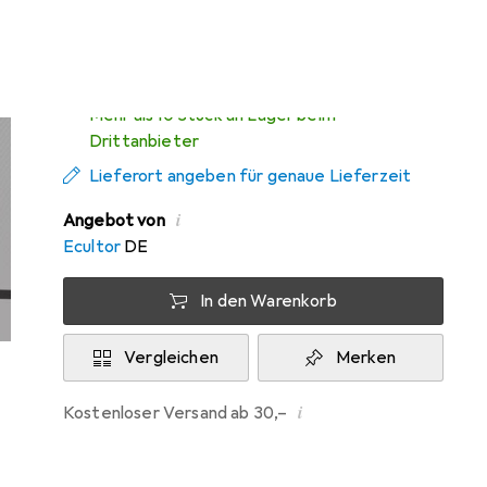
Mi, 12.8. geliefert
Mehr als 10 Stück an Lager beim
Drittanbieter
Lieferort angeben für genaue Lieferzeit
i
Angebot von
Ecultor
DE
In den Warenkorb
Vergleichen
Merken
i
Kostenloser Versand ab 30,–