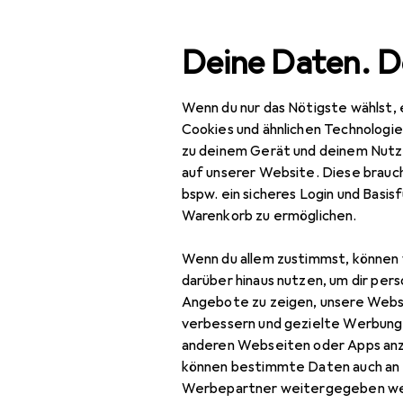
Suche
Deine Daten. D
Wenn du nur das Nötigste wählst, 
Navigation nach Kategorien
esamtsortiment
IT + Multimedia
Smartphones + Tablet
Gesamtsortiment
Cookies und ähnlichen Technologi
zu deinem Gerät und deinem Nutz
IT + Multimedia
auf unserer Website. Diese brauch
bspw. ein sicheres Login und Basis
Smartphones +
Warenkorb zu ermöglichen.
Tablets
Wenn du allem zustimmst, können 
Smartphone
darüber hinaus nutzen, um dir pers
Zubehör
Angebote zu zeigen, unsere Webs
Smartphone Schutz
verbessern und gezielte Werbung
anderen Webseiten oder Apps an
Handykette
können bestimmte Daten auch an 
Werbepartner weitergegeben we
Smartphone Hülle