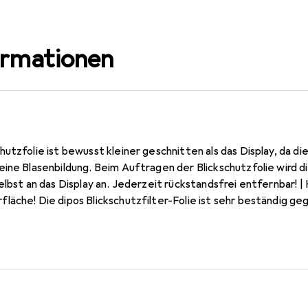
ormationen
utzfolie ist bewusst kleiner geschnitten als das Display, da di
das Display an. Jederzeit rückstandsfrei entfernbar! | Kratzfest durch die spezielle
äche! Die dipos Blickschutzfilter-Folie ist sehr beständig geg
 OnePlus 9 Pro Glas, da dieses gewölbt ist (Siehe Fotos), blasen
folie kompatibel mit OnePlus 9 Pro (bewusst kleiner als das
ist) - Made in Germany - Konstruktion, Zuschnitt und Konfektioni
tegrierter Blickschutzfilter schützt sowohl im Hoch- als auch