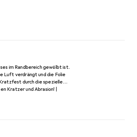
eses im Randbereich gewölbt ist.
en Kratzer und Abrasion! |
frei und jederzeit
erung in Deutschland. | 4-
 im Querformat.