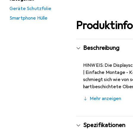
Geräte Schutzfolie
Smartphone Hülle
Produktinf
Beschreibung
HINWEIS: Die Displaysch
| Einfache Montage - Keine Blasenbildung. Beim Auftragen der Blickschutzfolie wird die Luft verdrängt und die Folie
schmiegt sich wie von selbst an 
hartbeschichtete Oberfl
Bewusst kleiner als das
Mehr anzeigen
rückstandsfrei zu entfernen (ohne Klebstoff) | Blickschutz
Glas, da dieses gewölbt 
Wege Sicht-Schutz - In
Spezifikationen