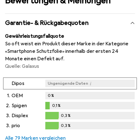
Bewertungen & Meinungen
Garantie- & Rückgabequoten
Gewährleistungsfallquote
So oft weist ein Produkt dieser Marke in der Kategorie
«Smartphone Schutzfolie» innerhalb der ersten 24
Monate einen Defekt auf.
Quelle: Galaxus
i
Dipos
Ungenügende Daten
1.
OEM
0
%
2.
Spigen
0,1
%
0,1
%
3.
Displex
0,3
%
0,3
%
3.
prio
0,3
%
0,3
%
Alle 79 Marken vergleichen