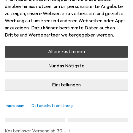
Preis in EUR inkl. MwSt.
darüber hinaus nutzen, um dir personalisierte Angebote
zu zeigen, unsere Webseite zu verbessern und gezielte
Marke
Bewertungen
Werbung auf unseren und anderen Webseiten oder Apps
Mehr von Dipos
3
anzuzeigen. Dazu können bestimmte Daten auch an
Dritte und Werbepartner weitergegeben werden.
Mi, 12.8. geliefert
Allem zustimmen
Mehr als 10 Stück an Lager beim Drittanbieter
Lieferort angeben für genaue Lieferzeit
Nur das Nötigste
i
Angebot von
Ecultor
DE
Einstellungen
In den Warenkorb
Impressum
Datenschutzerklärung
Vergleichen
Merken
i
Kostenloser Versand ab 30,–