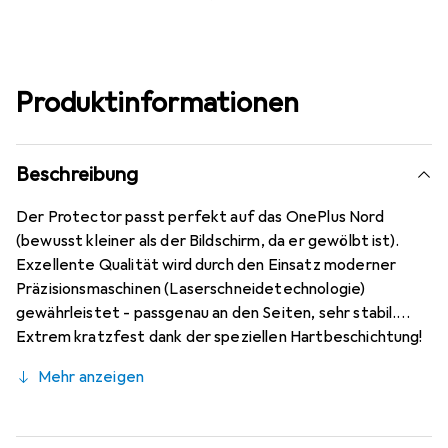
Produktinformationen
Beschreibung
Der Protector passt perfekt auf das OnePlus Nord
(bewusst kleiner als der Bildschirm, da er gewölbt ist).
Exzellente Qualität wird durch den Einsatz moderner
Präzisionsmaschinen (Laserschneidetechnologie)
gewährleistet - passgenau an den Seiten, sehr stabil.
Extrem kratzfest dank der speziellen Hartbeschichtung!
Die Dipos OnePlus Nord Datenschutzfolie ist hochgradig
Mehr anzeigen
kratz- und abriebfest. Extrem einfache Montage: Blasen
können nicht entstehen, wenn der Bildschirm staubfrei
ist! Beim Anbringen der Folie auf dem OnePlus Nord wird