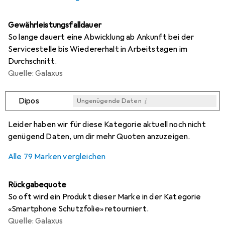
Gewährleistungsfalldauer
So lange dauert eine Abwicklung ab Ankunft bei der
Servicestelle bis Wiedererhalt in Arbeitstagen im
Durchschnitt.
Quelle: Galaxus
i
Dipos
Ungenügende Daten
i
i
i
i
Ungenügende Daten
Ungenügende Daten
Ungenügende Daten
Ungenügende Daten
Leider haben wir für diese Kategorie aktuell noch nicht
genügend Daten, um dir mehr Quoten anzuzeigen.
Alle 79 Marken vergleichen
Rückgabequote
So oft wird ein Produkt dieser Marke in der Kategorie
«Smartphone Schutzfolie» retourniert.
Quelle: Galaxus