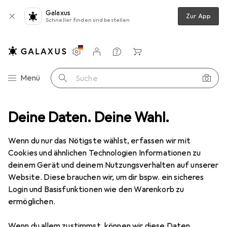
Galaxus
Zur App
Schneller finden und bestellen
Einstellungen
Kundenkonto
Vergleichslisten
Merklisten
Warenkorb
Navigation nach Kategorien
Menü
Suche
Deine Daten. Deine Wahl.
Smartphone Schutzfolie
Dipos Blickschutzfolie 4-Way Privacy
Wenn du nur das Nötigste wählst, erfassen wir mit
Cookies und ähnlichen Technologien Informationen zu
5 Bilder
deinem Gerät und deinem Nutzungsverhalten auf unserer
Website. Diese brauchen wir, um dir bspw. ein sicheres
EUR
13,95
Login und Basisfunktionen wie den Warenkorb zu
Dipos
Blickschutzfolie 4-Way Privacy
ermöglichen.
OnePlus Nord
Wenn du allem zustimmst, können wir diese Daten