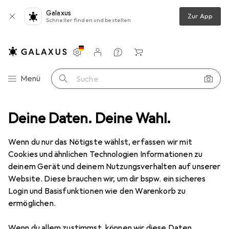
Galaxus
Zur App
Schneller finden und bestellen
Einstellungen
Kundenkonto
Vergleichslisten
Merklisten
Warenkorb
Navigation nach Kategorien
Menü
Suche
Deine Daten. Deine Wahl.
Smartphone Schutzfolie
Dipos Blickschutzfolie 4-Way Privacy
Wenn du nur das Nötigste wählst, erfassen wir mit
Cookies und ähnlichen Technologien Informationen zu
5 Bilder
deinem Gerät und deinem Nutzungsverhalten auf unserer
Website. Diese brauchen wir, um dir bspw. ein sicheres
EUR
13,95
Login und Basisfunktionen wie den Warenkorb zu
Dipos
Blickschutzfolie 4-Way Privacy
ermöglichen.
Oppo Reno 4 Pro
Wenn du allem zustimmst, können wir diese Daten