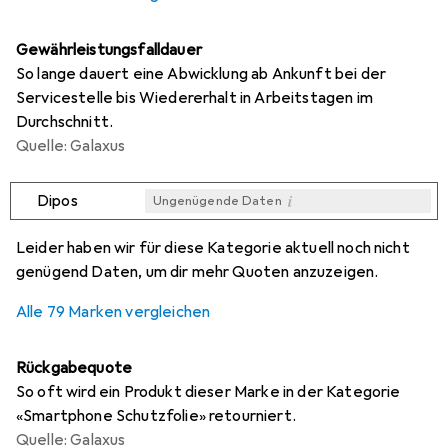
Gewährleistungsfalldauer
So lange dauert eine Abwicklung ab Ankunft bei der
Servicestelle bis Wiedererhalt in Arbeitstagen im
Durchschnitt.
Quelle: Galaxus
i
Dipos
Ungenügende Daten
i
i
i
i
Ungenügende Daten
Ungenügende Daten
Ungenügende Daten
Ungenügende Daten
Leider haben wir für diese Kategorie aktuell noch nicht
genügend Daten, um dir mehr Quoten anzuzeigen.
Alle 79 Marken vergleichen
Rückgabequote
So oft wird ein Produkt dieser Marke in der Kategorie
«Smartphone Schutzfolie» retourniert.
Quelle: Galaxus