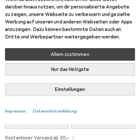
Preis in EUR inkl. MwSt.
darüber hinaus nutzen, um dir personalisierte Angebote
zu zeigen, unsere Webseite zu verbessern und gezielte
Marke
Bewertungen
Werbung auf unseren und anderen Webseiten oder Apps
Mehr von Dipos
1
anzuzeigen. Dazu können bestimmte Daten auch an
Dritte und Werbepartner weitergegeben werden.
Di, 11.8. geliefert
Allem zustimmen
Mehr als 10 Stück an Lager beim Drittanbieter
Lieferort angeben für genaue Lieferzeit
Nur das Nötigste
i
Angebot von
Ecultor
DE
Einstellungen
In den Warenkorb
Impressum
Datenschutzerklärung
Vergleichen
Merken
i
Kostenloser Versand ab 30,–