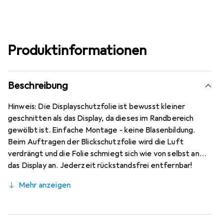
Produktinformationen
Beschreibung
Hinweis: Die Displayschutzfolie ist bewusst kleiner
geschnitten als das Display, da dieses im Randbereich
gewölbt ist. Einfache Montage - keine Blasenbildung.
Beim Auftragen der Blickschutzfolie wird die Luft
verdrängt und die Folie schmiegt sich wie von selbst an
das Display an. Jederzeit rückstandsfrei entfernbar!
Kratzfest durch die spezielle hartbeschichtete
Mehr anzeigen
Oberfläche! Die dipos Blickschutzfilter-Folie ist sehr
beständig gegen Kratzer und Abrasion! Bewusst kleiner
als das Oppo Reno 4 Pro Glas, da dieses gewölbt ist (siehe