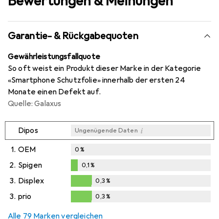
Bewertungen & Meinungen
Garantie- & Rückgabequoten
Gewährleistungsfallquote
So oft weist ein Produkt dieser Marke in der Kategorie
«Smartphone Schutzfolie» innerhalb der ersten 24
Monate einen Defekt auf.
Quelle: Galaxus
i
Dipos
Ungenügende Daten
1.
OEM
0
%
2.
Spigen
0,1
%
0,1
%
3.
Displex
0,3
%
0,3
%
3.
prio
0,3
%
0,3
%
Alle 79 Marken vergleichen