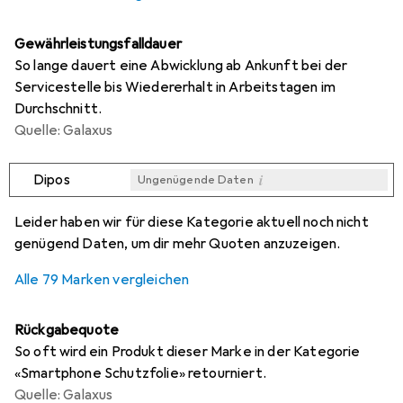
Gewährleistungsfalldauer
So lange dauert eine Abwicklung ab Ankunft bei der
Servicestelle bis Wiedererhalt in Arbeitstagen im
Durchschnitt.
Quelle: Galaxus
i
Dipos
Ungenügende Daten
i
i
i
i
Ungenügende Daten
Ungenügende Daten
Ungenügende Daten
Ungenügende Daten
Leider haben wir für diese Kategorie aktuell noch nicht
genügend Daten, um dir mehr Quoten anzuzeigen.
Alle 79 Marken vergleichen
Rückgabequote
So oft wird ein Produkt dieser Marke in der Kategorie
«Smartphone Schutzfolie» retourniert.
Quelle: Galaxus