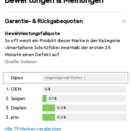
Bewertungen & Meinungen
Garantie- & Rückgabequoten
Gewährleistungsfallquote
So oft weist ein Produkt dieser Marke in der Kategorie
«Smartphone Schutzfolie» innerhalb der ersten 24
Monate einen Defekt auf.
Quelle: Galaxus
i
Dipos
Ungenügende Daten
1.
OEM
0
%
2.
Spigen
0,1
%
0,1
%
3.
Displex
0,3
%
0,3
%
3.
prio
0,3
%
0,3
%
Alle 79 Marken vergleichen