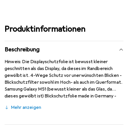
Produktinformationen
Beschreibung
Hinweis: Die Displayschutzfolie ist bewusst kleiner
geschnitten als das Display, da dieses im Randbereich
gewölbt ist. 4-Wege Schutz vor unerwünschten Blicken -
Blickschutzfilter sowohl im Hoch- als auch im Querformat.
Samsung Galaxy M51 (bewusst kleiner als das Glas, da
dieses gewölbt ist) Blickschutzfolie made in Germany -
Konstruktion, Zuschnitt und Konfektionierung zu fairen
Mehr anzeigen
Löhnen in Deutschland. Bewusst kleiner als das Samsung
Galaxy M51 Glas, da dieses gewölbt ist (siehe Fotos),
blasenfrei und jederzeit rückstandsfrei zu entfernen