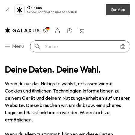
Galaxus
Zur App
Schneller finden und bestellen
Einstellungen
Kundenkonto
Vergleichslisten
Merklisten
Warenkorb
Navigation nach Kategorien
Menü
Suche
Deine Daten. Deine Wahl.
Smartphone Schutzfolie
Dipos Blickschutzfolie 4-Way Privacy
Wenn du nur das Nötigste wählst, erfassen wir mit
Cookies und ähnlichen Technologien Informationen zu
5 Bilder
deinem Gerät und deinem Nutzungsverhalten auf unserer
Website. Diese brauchen wir, um dir bspw. ein sicheres
EUR
13,95
Login und Basisfunktionen wie den Warenkorb zu
Dipos
Blickschutzfolie 4-Way Privacy
ermöglichen.
Samsung Galaxy M51
Wenn du allem zustimmst, können wir diese Daten