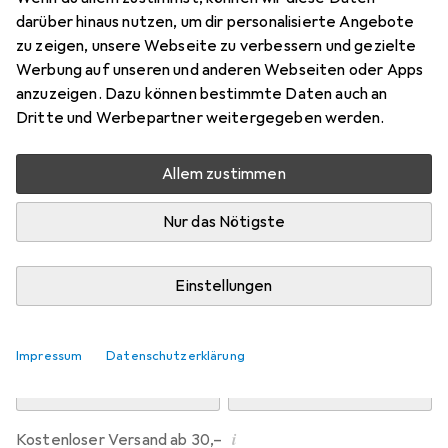
Preis in EUR inkl. MwSt.
darüber hinaus nutzen, um dir personalisierte Angebote
zu zeigen, unsere Webseite zu verbessern und gezielte
Marke
Bewertungen
Werbung auf unseren und anderen Webseiten oder Apps
Mehr von Dipos
anzuzeigen. Dazu können bestimmte Daten auch an
Dritte und Werbepartner weitergegeben werden.
Di, 11.8. geliefert
Allem zustimmen
Mehr als 10 Stück an Lager beim Drittanbieter
Lieferort angeben für genaue Lieferzeit
Nur das Nötigste
i
Angebot von
Ecultor
DE
Einstellungen
In den Warenkorb
Impressum
Datenschutzerklärung
Vergleichen
Merken
i
Kostenloser Versand ab 30,–