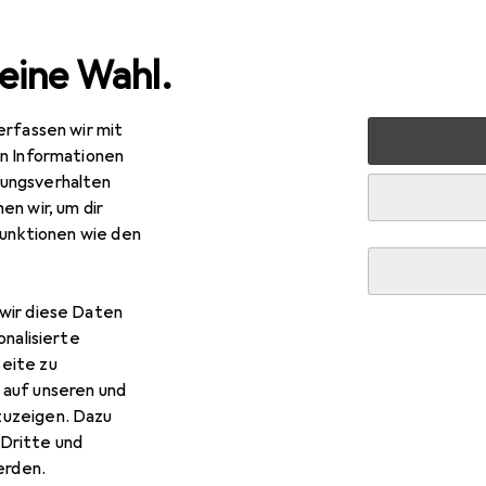
eine Wahl.
erfassen wir mit
s
Smartphone Zubehör
Smartphone Schutz
Smartph
en Informationen
ungsverhalten
en wir, um dir
funktionen wie den
wir diese Daten
onalisierte
eite zu
 auf unseren und
zuzeigen. Dazu
Dritte und
rden.