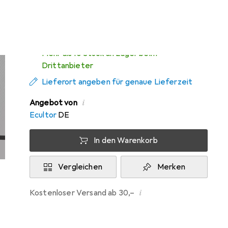
Mo, 10.8. geliefert
Mehr als 10 Stück an Lager beim
Drittanbieter
Lieferort angeben für genaue Lieferzeit
i
Angebot von
Ecultor
DE
In den Warenkorb
Vergleichen
Merken
i
Kostenloser Versand ab 30,–