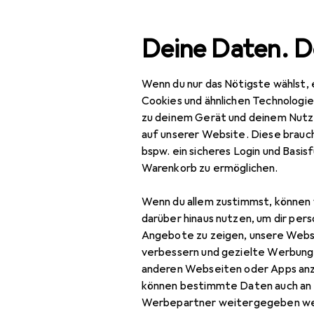
Suche
Deine Daten. D
Wenn du nur das Nötigste wählst, 
Navigation nach Kategorien
esamtsortiment
IT + Multimedia
Smartphones + Tablet
Gesamtsortiment
Cookies und ähnlichen Technologi
zu deinem Gerät und deinem Nutz
IT + Multimedia
auf unserer Website. Diese brauch
bspw. ein sicheres Login und Basis
Smartphones +
Warenkorb zu ermöglichen.
Tablets
Wenn du allem zustimmst, können 
Smartphone
darüber hinaus nutzen, um dir pers
Zubehör
Angebote zu zeigen, unsere Webs
Smartphone Schutz
verbessern und gezielte Werbung
anderen Webseiten oder Apps an
Handykette
können bestimmte Daten auch an 
Werbepartner weitergegeben we
Smartphone Hülle