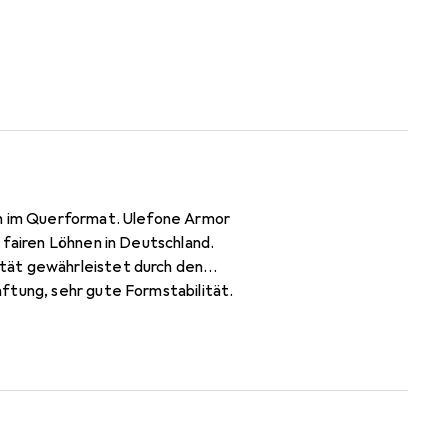
ch im Querformat. Ulefone Armor
 fairen Löhnen in Deutschland.
tät gewährleistet durch den
ftung, sehr gute Formstabilität.
Blickschutzfilter Folie ist sehr
i staubfreiem Display möglich!
e von selbst an das Display an.