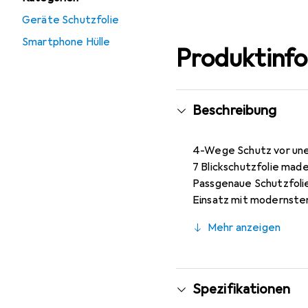
Geräte Schutzfolie
Smartphone Hülle
Produktinf
Beschreibung
4-Wege Schutz vor uner
7 Blickschutzfolie made
Passgenaue Schutzfolie
Einsatz mit modernsten
Kratzfest durch die spe
Mehr anzeigen
beständig gegen Kratze
Beim Auftragen der Ulef
Jederzeit rückstandsfr
Spezifikationen