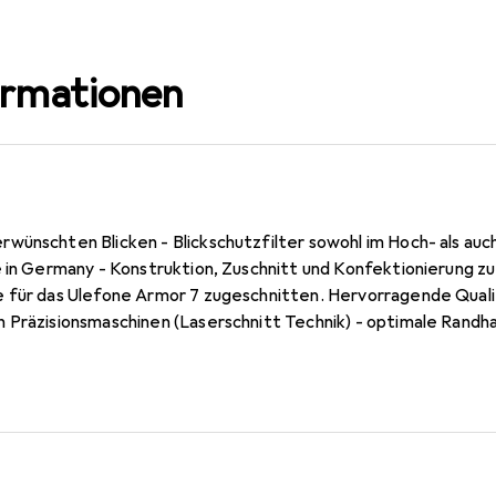
ormationen
wünschten Blicken - Blickschutzfilter sowohl im Hoch- als au
 in Germany - Konstruktion, Zuschnitt und Konfektionierung zu
 für das Ulefone Armor 7 zugeschnitten. Hervorragende Quali
 Präzisionsmaschinen (Laserschnitt Technik) - optimale Randha
zielle hartbeschichtete Oberfläche! Die dipos Ulefone Armor 7 
r und Abrasion! Kinderleichte Montage! Keine Blasenbildung be
one Armor 7 Folie wird die Luft verdrängt und schmiegt sich wi
ei entfernbar!.