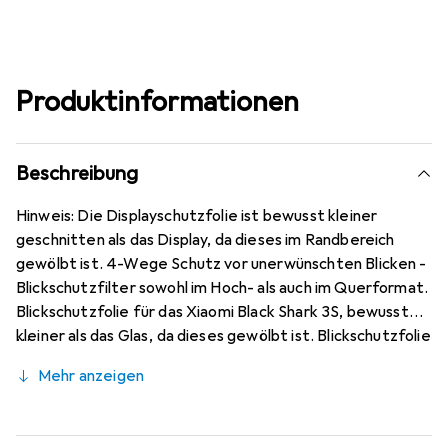
Produktinformationen
Beschreibung
Hinweis: Die Displayschutzfolie ist bewusst kleiner
geschnitten als das Display, da dieses im Randbereich
gewölbt ist. 4-Wege Schutz vor unerwünschten Blicken -
Blickschutzfilter sowohl im Hoch- als auch im Querformat.
Blickschutzfolie für das Xiaomi Black Shark 3S, bewusst
kleiner als das Glas, da dieses gewölbt ist. Blickschutzfolie
made in Germany - Konstruktion, Zuschnitt und
Mehr anzeigen
Konfektionierung zu fairen Löhnen in Deutschland.
Blasenfrei und jederzeit rückstandsfrei zu entfernen
(ohne Klebstoff). Kratzfest durch die spezielle