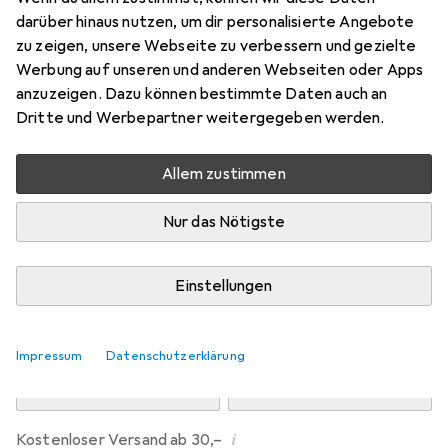
Preis in EUR inkl. MwSt.
darüber hinaus nutzen, um dir personalisierte Angebote
zu zeigen, unsere Webseite zu verbessern und gezielte
Marke
Bewertungen
Werbung auf unseren und anderen Webseiten oder Apps
Mehr von Dipos
anzuzeigen. Dazu können bestimmte Daten auch an
Dritte und Werbepartner weitergegeben werden.
Di, 11.8. geliefert
Allem zustimmen
Mehr als 10 Stück an Lager beim Drittanbieter
Lieferort angeben für genaue Lieferzeit
Nur das Nötigste
i
Angebot von
Ecultor
DE
Einstellungen
In den Warenkorb
Impressum
Datenschutzerklärung
Vergleichen
Merken
i
Kostenloser Versand ab 30,–