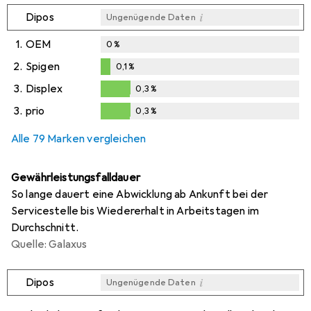
i
Dipos
Ungenügende Daten
1.
OEM
0
%
2.
Spigen
0,1
%
0,1
%
3.
Displex
0,3
%
0,3
%
3.
prio
0,3
%
0,3
%
Alle 79 Marken vergleichen
Gewährleistungsfalldauer
So lange dauert eine Abwicklung ab Ankunft bei der
Servicestelle bis Wiedererhalt in Arbeitstagen im
Durchschnitt.
Quelle: Galaxus
i
Dipos
Ungenügende Daten
i
i
i
i
Ungenügende Daten
Ungenügende Daten
Ungenügende Daten
Ungenügende Daten