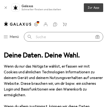
Galaxus
Zur App
Schneller finden und bestellen
Einstellungen
Kundenkonto
Vergleichslisten
Merklisten
Warenkorb
Navigation nach Kategorien
Menü
Suche
Deine Daten. Deine Wahl.
Smartphone Schutzfolie
Dipos Blickschutzfolie 4-Way Privacy
Wenn du nur das Nötigste wählst, erfassen wir mit
Cookies und ähnlichen Technologien Informationen zu
5 Bilder
deinem Gerät und deinem Nutzungsverhalten auf unserer
Website. Diese brauchen wir, um dir bspw. ein sicheres
EUR
13,95
Login und Basisfunktionen wie den Warenkorb zu
Dipos
Blickschutzfolie 4-Way Privacy
ermöglichen.
Xiaomi Black Shark 3S
Wenn du allem zustimmst, können wir diese Daten