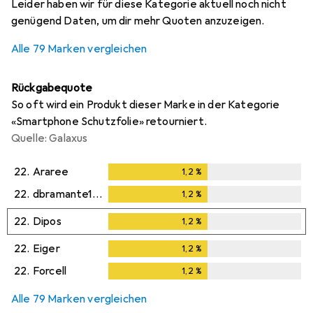
Leider haben wir für diese Kategorie aktuell noch nicht
genügend Daten, um dir mehr Quoten anzuzeigen.
Alle 79 Marken vergleichen
Rückgabequote
So oft wird ein Produkt dieser Marke in der Kategorie
«Smartphone Schutzfolie» retourniert.
Quelle: Galaxus
22.
Araree
1,2
%
1,2
%
22.
dbramante1928
1,2
%
1,2
%
22.
Dipos
1,2
%
1,2
%
22.
Eiger
1,2
%
1,2
%
22.
Forcell
1,2
%
1,2
%
Alle 79 Marken vergleichen