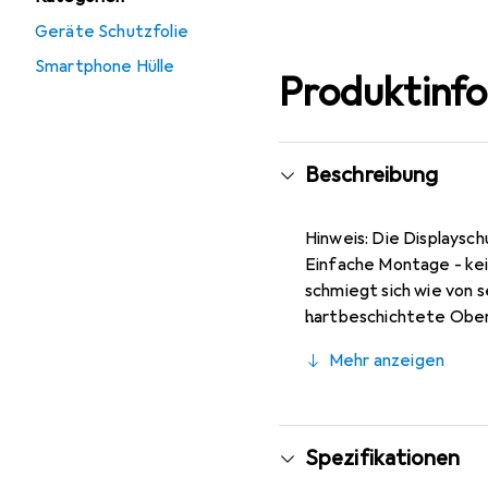
Geräte Schutzfolie
Smartphone Hülle
Produktinf
Beschreibung
Hinweis: Die Displaysch
Einfache Montage - kein
schmiegt sich wie von s
hartbeschichtete Oberf
Bewusst kleiner als das
Mehr anzeigen
zu entfernen (ohne Kleb
gewölbt ist) - Made in
integrierter Blickschut
Spezifikationen