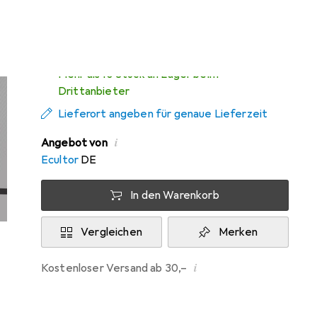
Di, 11.8. geliefert
Mehr als 10 Stück an Lager beim
Drittanbieter
Lieferort angeben für genaue Lieferzeit
i
Angebot von
Ecultor
DE
In den Warenkorb
Vergleichen
Merken
i
Kostenloser Versand ab 30,–