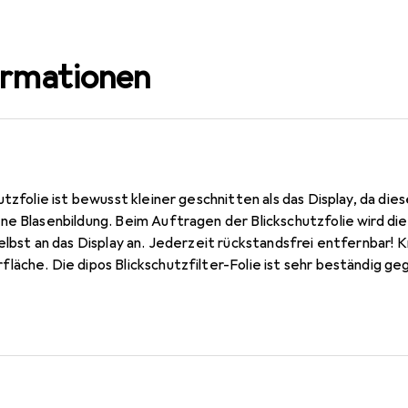
ormationen
utzfolie ist bewusst kleiner geschnitten als das Display, da die
e Blasenbildung. Beim Auftragen der Blickschutzfolie wird die
elbst an das Display an. Jederzeit rückstandsfrei entfernbar! K
läche. Die dipos Blickschutzfilter-Folie ist sehr beständig ge
 Poco F2 Pro Glas, da dieses gewölbt ist (siehe Fotos), blasenfr
stoff). Blickschutzfolie kompatibel mit Poco F2 Pro (bewusst k
 Germany - Konstruktion, Zuschnitt und Konfektionierung in De
zfilter schützt sowohl im Hoch- als auch im Querformat.