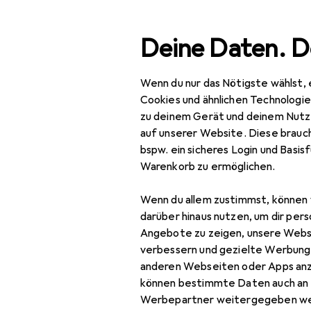
Suche
Deine Daten. D
Wenn du nur das Nötigste wählst, 
Navigation nach Kategorien
esamtsortiment
IT + Multimedia
Smartphones + Tablet
Gesamtsortiment
Cookies und ähnlichen Technologi
zu deinem Gerät und deinem Nutz
IT + Multimedia
auf unserer Website. Diese brauch
bspw. ein sicheres Login und Basis
Smartphones +
Warenkorb zu ermöglichen.
Tablets
Wenn du allem zustimmst, können 
Smartphone
darüber hinaus nutzen, um dir pers
Zubehör
Angebote zu zeigen, unsere Webs
Smartphone Schutz
verbessern und gezielte Werbung
anderen Webseiten oder Apps an
Handykette
können bestimmte Daten auch an 
Werbepartner weitergegeben we
Smartphone Hülle