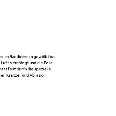
ses im Randbereich gewölbt ist.
 Luft verdrängt und die Folie
ratzfest durch die spezielle
gen Kratzer und Abrasion.
ei und jederzeit rückstandsfrei
leiner als das Glas, da dieses
utschland. 4-Wege Sichtschutz -