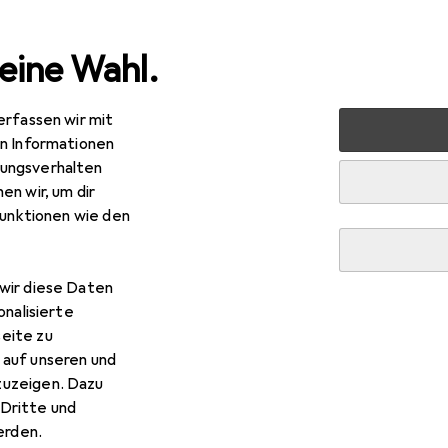
eine Wahl.
erfassen wir mit
s
Smartphone Zubehör
Smartphone Schutz
Smartph
en Informationen
ungsverhalten
en wir, um dir
funktionen wie den
wir diese Daten
onalisierte
eite zu
 auf unseren und
zuzeigen. Dazu
Dritte und
rden.