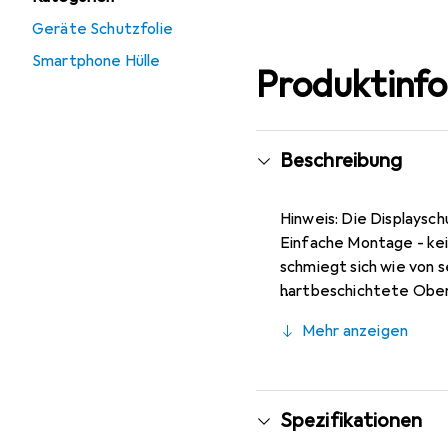
Geräte Schutzfolie
Smartphone Hülle
Produktinf
Beschreibung
Hinweis: Die Displaysch
Einfache Montage - kein
schmiegt sich wie von s
hartbeschichtete Oberfl
Bewusst kleiner als das
Mehr anzeigen
rückstandsfrei zu entf
kleiner als das Glas, d
Deutschland. 4-Wege Si
Spezifikationen