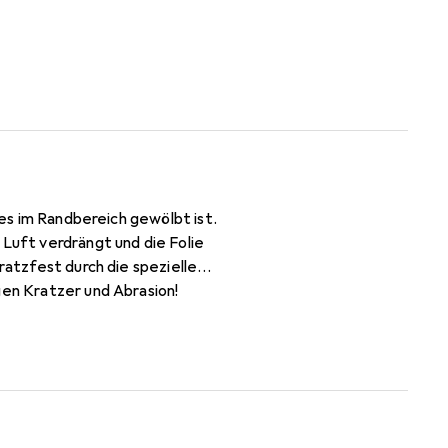
ses im Randbereich gewölbt ist.
 Luft verdrängt und die Folie
ratzfest durch die spezielle
gen Kratzer und Abrasion!
, blasenfrei und jederzeit
mi Redmi Note 9T (bewusst
t und Konfektionierung in
Hoch- als auch im Querformat.