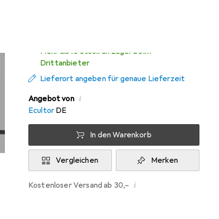
Di, 11.8. geliefert
Mehr als 10 Stück an Lager beim
Drittanbieter
Lieferort angeben für genaue Lieferzeit
i
Angebot von
Ecultor
DE
In den Warenkorb
Vergleichen
Merken
i
Kostenloser Versand ab 30,–