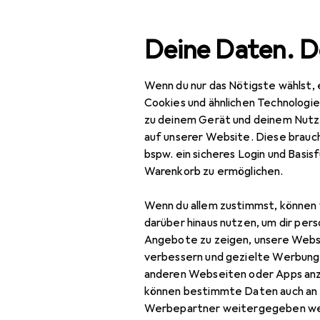
Suche
Deine Daten. D
Wenn du nur das Nötigste wählst, 
Navigation nach Kategorien
esamtsortiment
IT + Multimedia
Smartphones + Tablet
Gesamtsortiment
Cookies und ähnlichen Technologi
zu deinem Gerät und deinem Nutz
IT + Multimedia
auf unserer Website. Diese brauch
bspw. ein sicheres Login und Basis
Smartphones +
Warenkorb zu ermöglichen.
Tablets
Wenn du allem zustimmst, können 
Smartphone
darüber hinaus nutzen, um dir pers
Zubehör
Angebote zu zeigen, unsere Webs
Smartphone Schutz
verbessern und gezielte Werbung
anderen Webseiten oder Apps an
Handykette
können bestimmte Daten auch an 
Werbepartner weitergegeben we
Smartphone Hülle