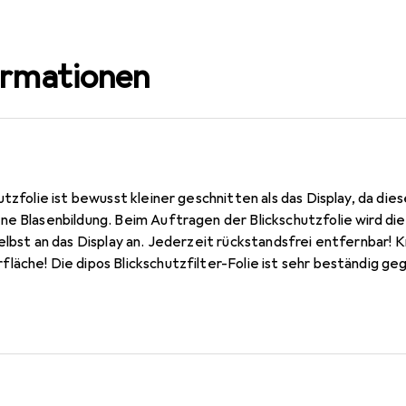
ormationen
utzfolie ist bewusst kleiner geschnitten als das Display, da die
e Blasenbildung. Beim Auftragen der Blickschutzfolie wird die
elbst an das Display an. Jederzeit rückstandsfrei entfernbar! K
äche! Die dipos Blickschutzfilter-Folie ist sehr beständig ge
 Xiaomi Redmi Note 9T Glas, da dieses gewölbt ist (siehe Fotos)
ernen (ohne Klebstoff). Blickschutzfolie kompatibel mit Xiao
a dieses gewölbt ist) - Made in Germany - Konstruktion, Zuschnit
chtschutz - integrierter Blickschutzfilter schützt sowohl im 