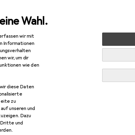
eine Wahl.
erfassen wir mit
s
Smartphone Zubehör
Smartphone Schutz
Smartph
en Informationen
ungsverhalten
en wir, um dir
funktionen wie den
wir diese Daten
onalisierte
eite zu
 auf unseren und
zuzeigen. Dazu
Dritte und
rden.