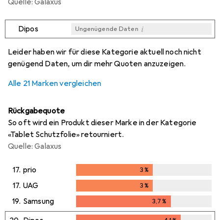
Quelle: Galaxus
i
Dipos
Ungenügende Daten
i
i
i
i
Ungenügende Daten
Ungenügende Daten
Ungenügende Daten
Ungenügende Daten
Leider haben wir für diese Kategorie aktuell noch nicht
genügend Daten, um dir mehr Quoten anzuzeigen.
Alle 21 Marken vergleichen
Rückgabequote
So oft wird ein Produkt dieser Marke in der Kategorie
«Tablet Schutzfolie» retourniert.
Quelle: Galaxus
17.
prio
3
%
3
%
17.
UAG
3
%
3
%
19.
Samsung
3,7
%
3,7
%