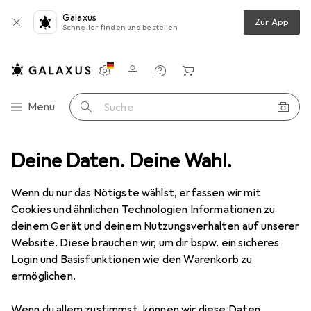
Galaxus
Zur App
Schneller finden und bestellen
Einstellungen
Kundenkonto
Vergleichslisten
Merklisten
Warenkorb
Navigation nach Kategorien
Menü
Suche
t Zubehör
Deine Daten. Deine Wahl.
Tablet Schutzfolie
Dipos Displayschutz Anti-Shock
Wenn du nur das Nötigste wählst, erfassen wir mit
Cookies und ähnlichen Technologien Informationen zu
8 Bilder
deinem Gerät und deinem Nutzungsverhalten auf unserer
Website. Diese brauchen wir, um dir bspw. ein sicheres
EUR
18,99
Login und Basisfunktionen wie den Warenkorb zu
Dipos
Displayschutz Anti-Shock
ermöglichen.
2 Stk., Apple iPad Air 2020, Apple iPad Air 2022
Wenn du allem zustimmst, können wir diese Daten