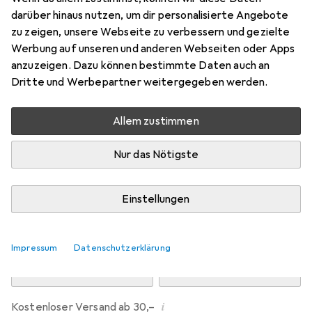
Preis in EUR inkl. MwSt.
darüber hinaus nutzen, um dir personalisierte Angebote
zu zeigen, unsere Webseite zu verbessern und gezielte
Marke
Bewertungen
Werbung auf unseren und anderen Webseiten oder Apps
Mehr von Dipos
118
anzuzeigen. Dazu können bestimmte Daten auch an
Dritte und Werbepartner weitergegeben werden.
Di, 11.8. geliefert
Allem zustimmen
Mehr als 10 Stück an Lager beim Drittanbieter
Lieferort angeben für genaue Lieferzeit
Nur das Nötigste
i
Angebot von
Ecultor
DE
Einstellungen
In den Warenkorb
Impressum
Datenschutzerklärung
Vergleichen
Merken
i
Kostenloser Versand ab 30,–