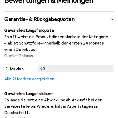
Bewertungen & Meinungen
Garantie- & Rückgabequoten
Gewährleistungsfallquote
So oft weist ein Produkt dieser Marke in der Kategorie
«Tablet Schutzfolie» innerhalb der ersten 24 Monate
einen Defekt auf.
Quelle: Galaxus
1.
Displex
0
%
i
i
i
i
Ungenügende Daten
Ungenügende Daten
Ungenügende Daten
Ungenügende Daten
Alle 21 Marken vergleichen
Gewährleistungsfalldauer
So lange dauert eine Abwicklung ab Ankunft bei der
Servicestelle bis Wiedererhalt in Arbeitstagen im
Durchschnitt.