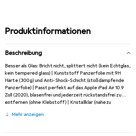
Produktinformationen
Beschreibung
Besser als Glas: Bricht nicht, splittert nicht (kein Echtglas,
kein tempered glass) | Kunststoff Panzerfolie mit 9H
Härte (300g) und Anti-Shock-Schicht (stoßdämpfende
Panzerfolie) | Passt perfekt auf das Apple iPad Air 10.9
Zoll (2020), blasenfrei und jederzeit rückstandsfrei zu
entfernen (ohne Klebstoff) | Kristallklar (nahezu
unsichtbar), ca. 0,2 mm dünn, oleophobische Anti-
Mehr anzeigen
Fingerprint Beschichtung | 10 Jahre Herstellergarantie -
Markenprodukt made in Germany.