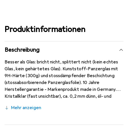
Produktinformationen
Beschreibung
Besser als Glas: bricht nicht, splittert nicht (kein echtes
Glas, kein gehärtetes Glas). Kunststoff-Panzerglas mit
9H-Härte (300g) und stossdämpfender Beschichtung
(stossabsorbierende Panzerglasfolie). 10 Jahre
Herstellergarantie - Markenprodukt made in Germany.
Kristallklar (fast unsichtbar), ca. 0,2 mm dünn, öl- und
fettabweisende Anti-Fingerprint-Beschichtung. Passt
Mehr anzeigen
perfekt auf ein Samsung Tab A7 WiFi, blasenfrei und kann
jederzeit rückstandslos entfernt werden (ohne Kleber).