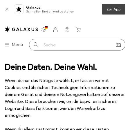
Galaxus
Zur App
Schneller finden und bestellen
Einstellungen
Kundenkonto
Vergleichslisten
Merklisten
Warenkorb
Navigation nach Kategorien
Menü
Suche
hutz
Deine Daten. Deine Wahl.
Smartphone Schutzfolie
Dipos Displayschutz Anti-Shock
Wenn du nur das Nötigste wählst, erfassen wir mit
Cookies und ähnlichen Technologien Informationen zu
8 Bilder
deinem Gerät und deinem Nutzungsverhalten auf unserer
Website. Diese brauchen wir, um dir bspw. ein sicheres
EUR
8,98
Login und Basisfunktionen wie den Warenkorb zu
Dipos
Displayschutz Anti-Shock
ermöglichen.
Apple iPhone 12 Pro
Wenn du allem zustimmst, können wir diese Daten