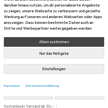
Preis in EUR inkl. MwSt.
darüber hinaus nutzen, um dir personalisierte Angebote
zu zeigen, unsere Webseite zu verbessern und gezielte
Marke
Bewertungen
Werbung auf unseren und anderen Webseiten oder Apps
Mehr von Dipos
4
anzuzeigen. Dazu können bestimmte Daten auch an
Dritte und Werbepartner weitergegeben werden.
Mo, 10.8. geliefert
Allem zustimmen
Mehr als 10 Stück an Lager beim Drittanbieter
Lieferort angeben für genaue Lieferzeit
Nur das Nötigste
i
Angebot von
Ecultor
DE
Einstellungen
In den Warenkorb
Impressum
Datenschutzerklärung
Vergleichen
Merken
i
Kostenloser Versand ab 30,–