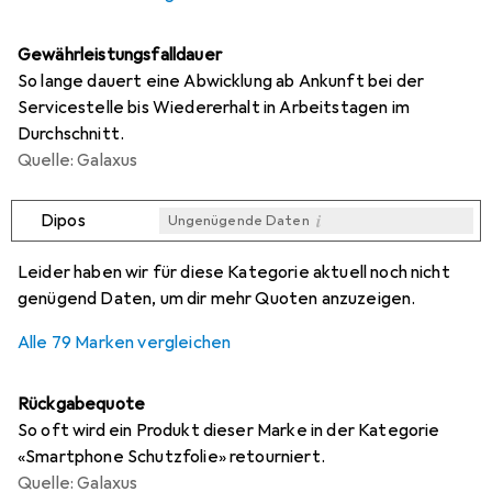
Gewährleistungsfalldauer
So lange dauert eine Abwicklung ab Ankunft bei der
Servicestelle bis Wiedererhalt in Arbeitstagen im
Durchschnitt.
Quelle: Galaxus
i
Dipos
Ungenügende Daten
i
i
i
i
Ungenügende Daten
Ungenügende Daten
Ungenügende Daten
Ungenügende Daten
Leider haben wir für diese Kategorie aktuell noch nicht
genügend Daten, um dir mehr Quoten anzuzeigen.
Alle 79 Marken vergleichen
Rückgabequote
So oft wird ein Produkt dieser Marke in der Kategorie
«Smartphone Schutzfolie» retourniert.
Quelle: Galaxus