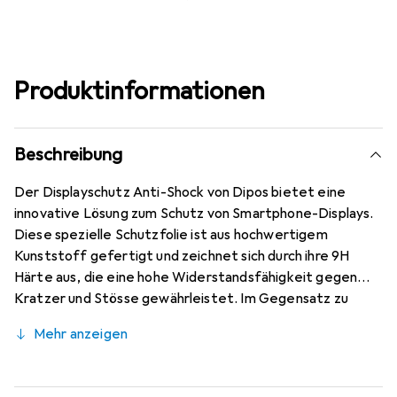
Produktinformationen
Beschreibung
Der Displayschutz Anti-Shock von Dipos bietet eine
innovative Lösung zum Schutz von Smartphone-Displays.
Diese spezielle Schutzfolie ist aus hochwertigem
Kunststoff gefertigt und zeichnet sich durch ihre 9H
Härte aus, die eine hohe Widerstandsfähigkeit gegen
Kratzer und Stösse gewährleistet. Im Gegensatz zu
herkömmlichem Glas bricht oder splittert diese Folie
Mehr anzeigen
nicht, was sie zu einer sicheren Wahl für den täglichen
Gebrauch macht. Die Folie ist mit einer Anti-Shock-
Schicht ausgestattet, die zusätzliche Stossdämpfung