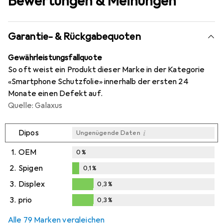
Bewertungen & Meinungen
Garantie- & Rückgabequoten
Gewährleistungsfallquote
So oft weist ein Produkt dieser Marke in der Kategorie
«Smartphone Schutzfolie» innerhalb der ersten 24
Monate einen Defekt auf.
Quelle: Galaxus
i
Dipos
Ungenügende Daten
1.
OEM
0
%
2.
Spigen
0,1
%
0,1
%
3.
Displex
0,3
%
0,3
%
3.
prio
0,3
%
0,3
%
Alle 79 Marken vergleichen