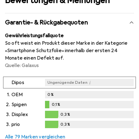
Bewertungen & Meinungen
Garantie- & Rückgabequoten
Gewährleistungsfallquote
So oft weist ein Produkt dieser Marke in der Kategorie
«Smartphone Schutzfolie» innerhalb der ersten 24
Monate einen Defekt auf.
Quelle: Galaxus
i
Dipos
Ungenügende Daten
1.
OEM
0
%
2.
Spigen
0,1
%
0,1
%
3.
Displex
0,3
%
0,3
%
3.
prio
0,3
%
0,3
%
Alle 79 Marken vergleichen