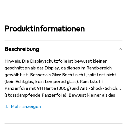
Produktinformationen
Beschreibung
Hinweis: Die Displayschutzfolie ist bewusst kleiner
geschnitten als das Display, da dieses im Randbereich
gewölbt ist. Besser als Glas: Bricht nicht, splittert nicht
(kein Echtglas, kein tempered glass). Kunststoff
Panzerfolie mit 9H Härte (300g) und Anti-Shock-Schicht
(stossdämpfende Panzerfolie). Bewusst kleiner als das
Blackview BV9900E Glas, da dieses gewölbt ist (siehe
Mehr anzeigen
Fotos), blasenfrei und jederzeit rückstandsfrei zu
entfernen (ohne Klebstoff). Kristallklar (nahezu
unsichtbar), ca. 0,2 mm dünn, oleophobische Anti-