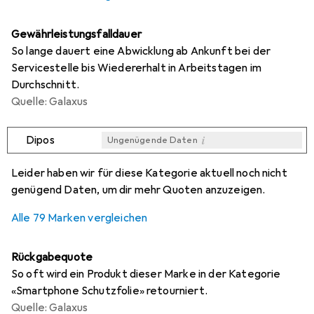
Gewährleistungsfalldauer
So lange dauert eine Abwicklung ab Ankunft bei der
Servicestelle bis Wiedererhalt in Arbeitstagen im
Durchschnitt.
Quelle: Galaxus
i
Dipos
Ungenügende Daten
i
i
i
i
Ungenügende Daten
Ungenügende Daten
Ungenügende Daten
Ungenügende Daten
Leider haben wir für diese Kategorie aktuell noch nicht
genügend Daten, um dir mehr Quoten anzuzeigen.
Alle 79 Marken vergleichen
Rückgabequote
So oft wird ein Produkt dieser Marke in der Kategorie
«Smartphone Schutzfolie» retourniert.
Quelle: Galaxus