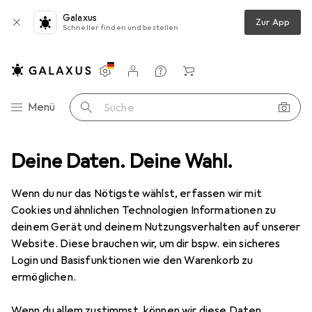
Galaxus
Zur App
Schneller finden und bestellen
Einstellungen
Kundenkonto
Vergleichslisten
Merklisten
Warenkorb
Navigation nach Kategorien
Menü
Suche
hutz
Deine Daten. Deine Wahl.
Smartphone Schutzfolie
Dipos Displayschutz Anti-Shock
Wenn du nur das Nötigste wählst, erfassen wir mit
Cookies und ähnlichen Technologien Informationen zu
8 Bilder
deinem Gerät und deinem Nutzungsverhalten auf unserer
Website. Diese brauchen wir, um dir bspw. ein sicheres
EUR
8,89
Login und Basisfunktionen wie den Warenkorb zu
Dipos
Displayschutz Anti-Shock
ermöglichen.
Blackview BV9900E
Wenn du allem zustimmst, können wir diese Daten