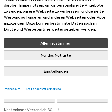
Preis in EUR inkl. MwSt.
darüber hinaus nutzen, um dir personalisierte Angebote
zu zeigen, unsere Webseite zu verbessern und gezielte
Marke
Bewertungen
Werbung auf unseren und anderen Webseiten oder Apps
Mehr von Dipos
anzuzeigen. Dazu können bestimmte Daten auch an
Dritte und Werbepartner weitergegeben werden.
Mi, 12.8. geliefert
Allem zustimmen
Mehr als 10 Stück an Lager beim Drittanbieter
Lieferort angeben für genaue Lieferzeit
Nur das Nötigste
i
Angebot von
Ecultor
DE
Einstellungen
In den Warenkorb
Impressum
Datenschutzerklärung
Vergleichen
Merken
i
Kostenloser Versand ab 30,–