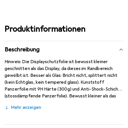
Produktinformationen
Beschreibung
Hinweis: Die Displayschutzfolie ist bewusst kleiner
geschnitten als das Display, da dieses im Randbereich
gewölbt ist. Besser als Glas: Bricht nicht, splittert nicht
(kein Echtglas, kein tempered glass). Kunststoff
Panzerfolie mit 9H Härte (300g) und Anti-Shock-Schicht
(stossdämpfende Panzerfolie). Bewusst kleiner als das
Cubot X30 Glas, da dieses gewölbt ist (siehe Fotos),
Mehr anzeigen
blasenfrei und jederzeit rückstandsfrei zu entfernen
(ohne Klebstoff). Antireflex (matt entspiegelnd), ca. 0,2
mm dünn, oleophobische Anti-Fingerprint Beschichtung.