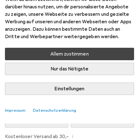
Preis in EUR inkl. MwSt.
darüber hinaus nutzen, um dir personalisierte Angebote
zu zeigen, unsere Webseite zu verbessern und gezielte
Marke
Bewertungen
Werbung auf unseren und anderen Webseiten oder Apps
Mehr von Dipos
anzuzeigen. Dazu können bestimmte Daten auch an
Dritte und Werbepartner weitergegeben werden.
Mi, 12.8. geliefert
Allem zustimmen
Mehr als 10 Stück an Lager beim Drittanbieter
Lieferort angeben für genaue Lieferzeit
Nur das Nötigste
i
Angebot von
Ecultor
DE
Einstellungen
In den Warenkorb
Impressum
Datenschutzerklärung
Vergleichen
Merken
i
Kostenloser Versand ab 30,–