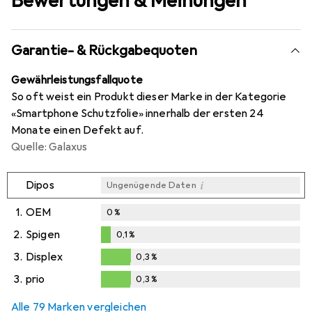
Bewertungen & Meinungen
Garantie- & Rückgabequoten
Gewährleistungsfallquote
So oft weist ein Produkt dieser Marke in der Kategorie
«Smartphone Schutzfolie» innerhalb der ersten 24
Monate einen Defekt auf.
Quelle: Galaxus
i
Dipos
Ungenügende Daten
1.
OEM
0
%
2.
Spigen
0,1
%
0,1
%
3.
Displex
0,3
%
0,3
%
3.
prio
0,3
%
0,3
%
Alle 79 Marken vergleichen