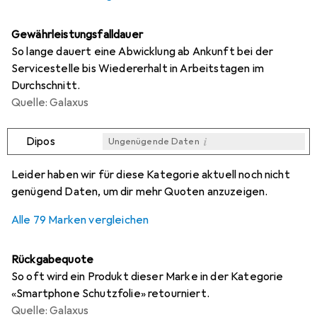
Gewährleistungsfalldauer
So lange dauert eine Abwicklung ab Ankunft bei der
Servicestelle bis Wiedererhalt in Arbeitstagen im
Durchschnitt.
Quelle: Galaxus
i
Dipos
Ungenügende Daten
i
i
i
i
Ungenügende Daten
Ungenügende Daten
Ungenügende Daten
Ungenügende Daten
Leider haben wir für diese Kategorie aktuell noch nicht
genügend Daten, um dir mehr Quoten anzuzeigen.
Alle 79 Marken vergleichen
Rückgabequote
So oft wird ein Produkt dieser Marke in der Kategorie
«Smartphone Schutzfolie» retourniert.
Quelle: Galaxus