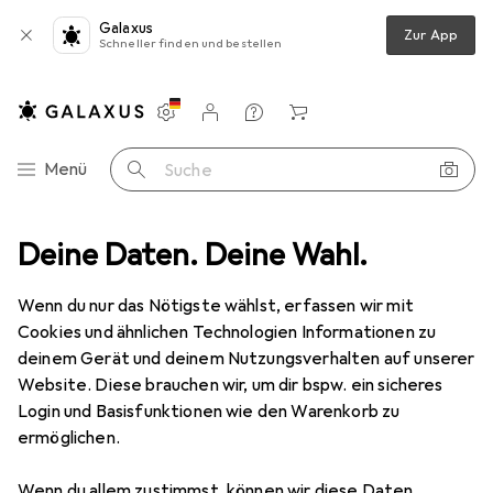
Galaxus
Zur App
Schneller finden und bestellen
Einstellungen
Kundenkonto
Vergleichslisten
Merklisten
Warenkorb
Navigation nach Kategorien
Menü
Suche
hutz
Deine Daten. Deine Wahl.
Smartphone Schutzfolie
Dipos Displayschutz Anti-Shock
Wenn du nur das Nötigste wählst, erfassen wir mit
Cookies und ähnlichen Technologien Informationen zu
8 Bilder
deinem Gerät und deinem Nutzungsverhalten auf unserer
Website. Diese brauchen wir, um dir bspw. ein sicheres
EUR
8,98
Login und Basisfunktionen wie den Warenkorb zu
Dipos
Displayschutz Anti-Shock
ermöglichen.
Cubot X30
Wenn du allem zustimmst, können wir diese Daten