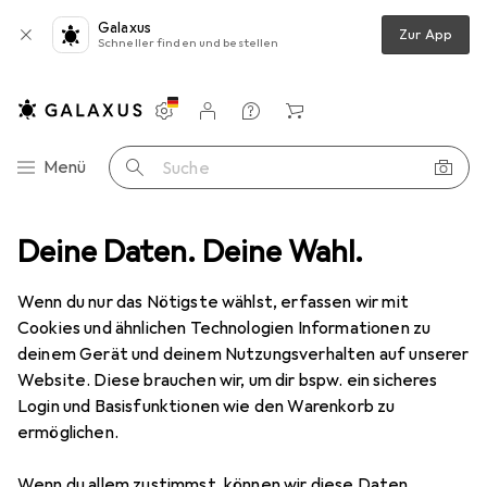
Galaxus
Zur App
Schneller finden und bestellen
Einstellungen
Kundenkonto
Vergleichslisten
Merklisten
Warenkorb
Navigation nach Kategorien
Menü
Suche
o + Video
Deine Daten. Deine Wahl.
Geräte Schutzfolie
Dipos Displayschutz Anti-Shock
Wenn du nur das Nötigste wählst, erfassen wir mit
Cookies und ähnlichen Technologien Informationen zu
8 Bilder
deinem Gerät und deinem Nutzungsverhalten auf unserer
Website. Diese brauchen wir, um dir bspw. ein sicheres
EUR
8,98
Login und Basisfunktionen wie den Warenkorb zu
Dipos
Displayschutz Anti-Shock
ermöglichen.
Preis in EUR inkl. MwSt.
Wenn du allem zustimmst, können wir diese Daten