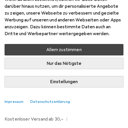
darüber hinaus nutzen, um dir personalisierte Angebote
Bewertungen
zu zeigen, unsere Webseite zu verbessern und gezielte
214
Werbung auf unseren und anderen Webseiten oder Apps
anzuzeigen. Dazu können bestimmte Daten auch an
Dritte und Werbepartner weitergegeben werden.
Mi, 12.8. geliefert
Mehr als 10 Stück an Lager beim Drittanbieter
Allem zustimmen
Lieferort angeben für genaue Lieferzeit
Nur das Nötigste
i
Angebot von
Ecultor
DE
Einstellungen
In den Warenkorb
Impressum
Datenschutzerklärung
Vergleichen
Merken
i
Kostenloser Versand ab 30,–