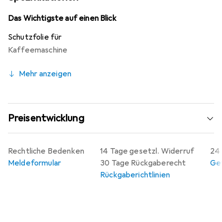
Beschichtung reduziert Fingerabdrücke und erleichtert
die Reinigung. Zudem lässt sich die Folie blasenfrei
Das Wichtigste auf einen Blick
anbringen und jederzeit rückstandsfrei entfernen, ohne
Schutzfolie für
Klebstoffrückstände zu hinterlassen. Das Produkt wird in
Kaffeemaschine
Deutschland hergestellt und bietet eine
Herstellergarantie von 10 Jahren, was für die hohe
Mehr anzeigen
Qualität und Langlebigkeit spricht.
Preisentwicklung
Rechtliche Bedenken
14 Tage gesetzl. Widerruf
24 
Meldeformular
30 Tage Rückgaberecht
Gew
Rückgaberichtlinien