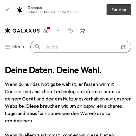
Galaxus
Zur App
Schneller finden und bestellen
Einstellungen
Kundenkonto
Vergleichslisten
Merklisten
Warenkorb
Navigation nach Kategorien
Menü
Suche
o + Video
Deine Daten. Deine Wahl.
Geräte Schutzfolie
Dipos Displayschutz Anti-Shock
Wenn du nur das Nötigste wählst, erfassen wir mit
Cookies und ähnlichen Technologien Informationen zu
8 Bilder
deinem Gerät und deinem Nutzungsverhalten auf unserer
Website. Diese brauchen wir, um dir bspw. ein sicheres
EUR
18,99
Login und Basisfunktionen wie den Warenkorb zu
Dipos
Displayschutz Anti-Shock
ermöglichen.
Preis in EUR inkl. MwSt.
Wenn du allem zustimmst, können wir diese Daten