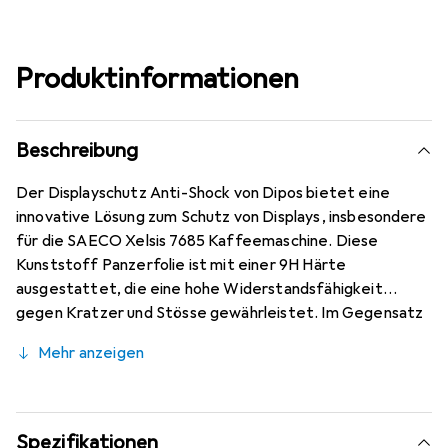
Produktinformationen
Beschreibung
Der Displayschutz Anti-Shock von Dipos bietet eine
innovative Lösung zum Schutz von Displays, insbesondere
für die SAECO Xelsis 7685 Kaffeemaschine. Diese
Kunststoff Panzerfolie ist mit einer 9H Härte
ausgestattet, die eine hohe Widerstandsfähigkeit
gegen Kratzer und Stösse gewährleistet. Im Gegensatz
zu herkömmlichem Glas bricht oder splittert diese Folie
Mehr anzeigen
nicht, was sie zu einer sicheren Wahl für den täglichen
Gebrauch macht. Mit einer Dicke von nur ca. 0,2 mm
bleibt die Folie nahezu unsichtbar und sorgt für eine
kristallklare Sicht. Die oleophobische Anti-Fingerprint-
Spezifikationen