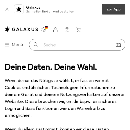
Galaxus
Zur App
Schneller finden und bestellen
Einstellungen
Kundenkonto
Vergleichslisten
Merklisten
Warenkorb
Navigation nach Kategorien
Menü
Suche
o + Video
Deine Daten. Deine Wahl.
Geräte Schutzfolie
Dipos Displayschutz Anti-Shock
Wenn du nur das Nötigste wählst, erfassen wir mit
Cookies und ähnlichen Technologien Informationen zu
8 Bilder
deinem Gerät und deinem Nutzungsverhalten auf unserer
Website. Diese brauchen wir, um dir bspw. ein sicheres
EUR
11,89
Login und Basisfunktionen wie den Warenkorb zu
Dipos
Displayschutz Anti-Shock
ermöglichen.
Preis in EUR inkl. MwSt.
Wenn du allem zustimmst, können wir diese Daten