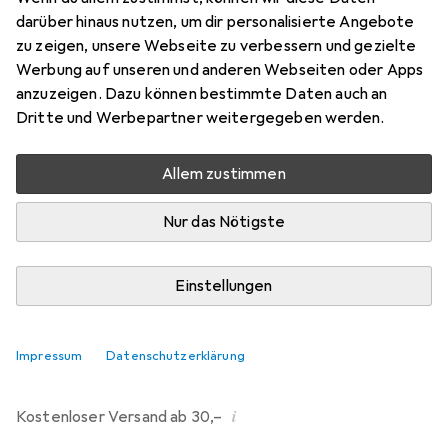
darüber hinaus nutzen, um dir personalisierte Angebote
Bewertungen
zu zeigen, unsere Webseite zu verbessern und gezielte
214
Werbung auf unseren und anderen Webseiten oder Apps
anzuzeigen. Dazu können bestimmte Daten auch an
Dritte und Werbepartner weitergegeben werden.
Mo, 10.8. geliefert
Mehr als 10 Stück an Lager beim Drittanbieter
Allem zustimmen
Lieferort angeben für genaue Lieferzeit
Nur das Nötigste
i
Angebot von
Ecultor
DE
Einstellungen
In den Warenkorb
Impressum
Datenschutzerklärung
Vergleichen
Merken
i
Kostenloser Versand ab 30,–