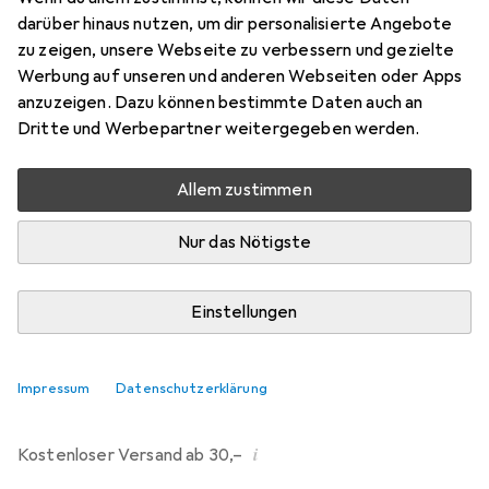
darüber hinaus nutzen, um dir personalisierte Angebote
Bewertungen
zu zeigen, unsere Webseite zu verbessern und gezielte
214
Werbung auf unseren und anderen Webseiten oder Apps
anzuzeigen. Dazu können bestimmte Daten auch an
Dritte und Werbepartner weitergegeben werden.
Di, 11.8. geliefert
Mehr als 10 Stück an Lager beim Drittanbieter
Allem zustimmen
Lieferort angeben für genaue Lieferzeit
Nur das Nötigste
i
Angebot von
Ecultor
DE
Einstellungen
In den Warenkorb
Impressum
Datenschutzerklärung
Vergleichen
Merken
i
Kostenloser Versand ab 30,–