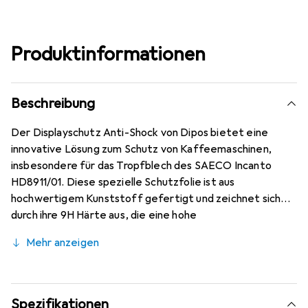
Produktinformationen
Beschreibung
Der Displayschutz Anti-Shock von Dipos bietet eine
innovative Lösung zum Schutz von Kaffeemaschinen,
insbesondere für das Tropfblech des SAECO Incanto
HD8911/01. Diese spezielle Schutzfolie ist aus
hochwertigem Kunststoff gefertigt und zeichnet sich
durch ihre 9H Härte aus, die eine hohe
Widerstandsfähigkeit gegen Kratzer und Stösse
Mehr anzeigen
gewährleistet. Im Gegensatz zu herkömmlichem Glas
bricht oder splittert diese Folie nicht, was sie zu einer
sicheren Wahl für den täglichen Gebrauch macht. Die
Anti-Shock-Schicht sorgt dafür, dass Stösse effektiv
Spezifikationen