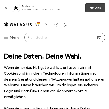
Galaxus
Zur App
Schneller finden und bestellen
Einstellungen
Kundenkonto
Vergleichslisten
Merklisten
Warenkorb
Navigation nach Kategorien
Menü
Suche
o + Video
Deine Daten. Deine Wahl.
Geräte Schutzfolie
Dipos Displayschutz Anti-Shock
Wenn du nur das Nötigste wählst, erfassen wir mit
Cookies und ähnlichen Technologien Informationen zu
8 Bilder
deinem Gerät und deinem Nutzungsverhalten auf unserer
Website. Diese brauchen wir, um dir bspw. ein sicheres
EUR
12,99
Login und Basisfunktionen wie den Warenkorb zu
Dipos
Displayschutz Anti-Shock
ermöglichen.
Preis in EUR inkl. MwSt.
Wenn du allem zustimmst, können wir diese Daten