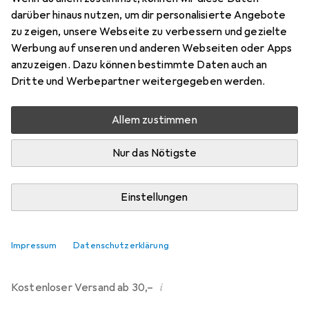
darüber hinaus nutzen, um dir personalisierte Angebote
Bewertungen
zu zeigen, unsere Webseite zu verbessern und gezielte
214
Werbung auf unseren und anderen Webseiten oder Apps
anzuzeigen. Dazu können bestimmte Daten auch an
Dritte und Werbepartner weitergegeben werden.
Mi, 12.8. geliefert
Mehr als 10 Stück an Lager beim Drittanbieter
Allem zustimmen
Lieferort angeben für genaue Lieferzeit
Nur das Nötigste
i
Angebot von
Ecultor
DE
Einstellungen
In den Warenkorb
Impressum
Datenschutzerklärung
Vergleichen
Merken
i
Kostenloser Versand ab 30,–