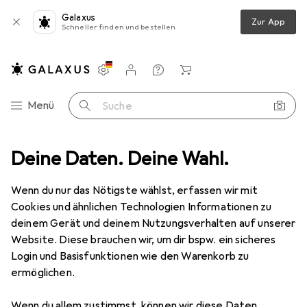
Galaxus
Zur App
Schneller finden und bestellen
Einstellungen
Kundenkonto
Vergleichslisten
Merklisten
Warenkorb
Navigation nach Kategorien
Menü
Suche
o + Video
Deine Daten. Deine Wahl.
Geräte Schutzfolie
Dipos Displayschutz Anti-Shock
Wenn du nur das Nötigste wählst, erfassen wir mit
Cookies und ähnlichen Technologien Informationen zu
8 Bilder
deinem Gerät und deinem Nutzungsverhalten auf unserer
Website. Diese brauchen wir, um dir bspw. ein sicheres
EUR
12,89
Login und Basisfunktionen wie den Warenkorb zu
Dipos
Displayschutz Anti-Shock
ermöglichen.
Preis in EUR inkl. MwSt.
Wenn du allem zustimmst, können wir diese Daten