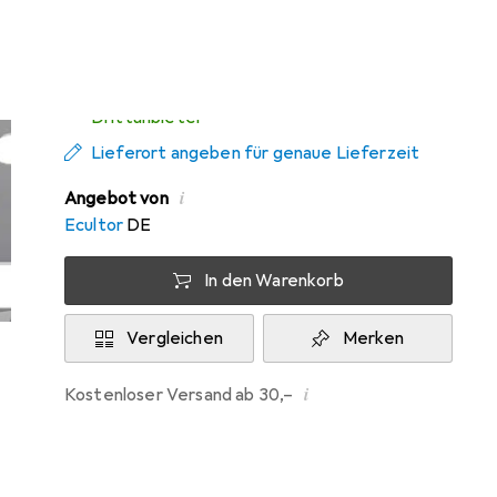
Di, 11.8. geliefert
Mehr als 10 Stück an Lager beim
Drittanbieter
Lieferort angeben für genaue Lieferzeit
i
Angebot von
Ecultor
DE
In den Warenkorb
Vergleichen
Merken
i
Kostenloser Versand ab 30,–