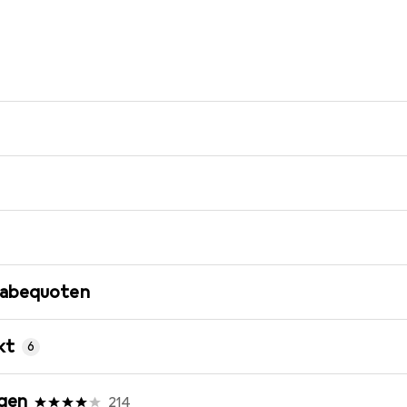
gabequoten
kt
6
gen
214