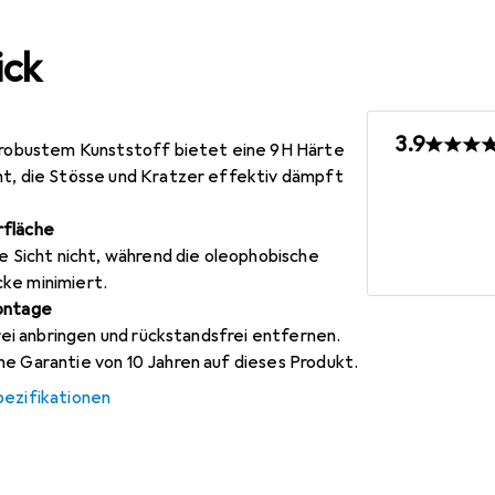
ick
3.9
s robustem Kunststoff bietet eine 9H Härte
ht, die Stösse und Kratzer effektiv dämpft
rfläche
ie Sicht nicht, während die oleophobische
ke minimiert.
Montage
frei anbringen und rückstandsfrei entfernen.
e Garantie von 10 Jahren auf dieses Produkt.
pezifikationen