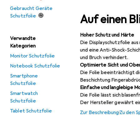
Gebraucht Geräte
Auf einen Bl
Schutzfolie
Hoher Schutz und Härte
Verwandte
Die Displayschutzfolie au
Kategorien
und eine Anti-Shock-Schic
Monitor Schutzfolie
und Bruch verhindert.
Optimierte Sicht und Obe
Notebook Schutzfolie
Die Folie beeinträchtigt d
Smartphone
Beschichtung Fingerabdrüc
Schutzfolie
Einfache und langlebige 
Smartwatch
Die Folie lässt sich blasen
Schutzfolie
Der Hersteller gewährt ein
Tablet Schutzfolie
Zur Beschreibung
·
Zu den S