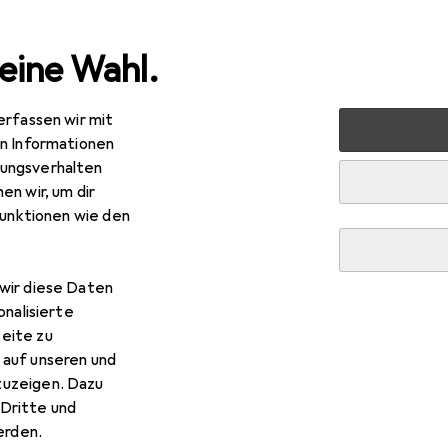
eine Wahl.
erfassen wir mit
 Multimedia
Foto + Video
Geräte Schutzfolie
Dipos 
en Informationen
ungsverhalten
en wir, um dir
funktionen wie den
wir diese Daten
onalisierte
eite zu
 auf unseren und
zuzeigen. Dazu
Dritte und
rden.