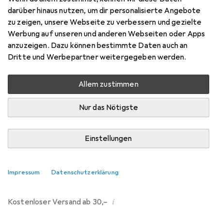
darüber hinaus nutzen, um dir personalisierte Angebote
Bewertungen
zu zeigen, unsere Webseite zu verbessern und gezielte
214
Werbung auf unseren und anderen Webseiten oder Apps
anzuzeigen. Dazu können bestimmte Daten auch an
Dritte und Werbepartner weitergegeben werden.
Di, 11.8. geliefert
Mehr als 10 Stück an Lager beim Drittanbieter
Allem zustimmen
Lieferort angeben für genaue Lieferzeit
Nur das Nötigste
i
Angebot von
Ecultor
DE
Einstellungen
In den Warenkorb
Impressum
Datenschutzerklärung
Vergleichen
Merken
i
Kostenloser Versand ab 30,–