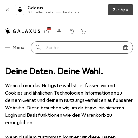
Galaxus
Zur App
Schneller finden und bestellen
Einstellungen
Kundenkonto
Vergleichslisten
Merklisten
Warenkorb
Navigation nach Kategorien
Menü
Suche
o + Video
Deine Daten. Deine Wahl.
Geräte Schutzfolie
Dipos Displayschutz Anti-Shock
Wenn du nur das Nötigste wählst, erfassen wir mit
Cookies und ähnlichen Technologien Informationen zu
8 Bilder
deinem Gerät und deinem Nutzungsverhalten auf unserer
Website. Diese brauchen wir, um dir bspw. ein sicheres
EUR
12,–
Login und Basisfunktionen wie den Warenkorb zu
Dipos
Displayschutz Anti-Shock
ermöglichen.
Preis in EUR inkl. MwSt.
Wenn du allem zustimmst, können wir diese Daten