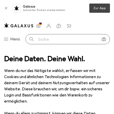
Galaxus
Zur App
Schneller finden und bestellen
Einstellungen
Kundenkonto
Vergleichslisten
Merklisten
Warenkorb
Navigation nach Kategorien
Menü
Suche
o + Video
Deine Daten. Deine Wahl.
Geräte Schutzfolie
Dipos Displayschutz Anti-Shock
Wenn du nur das Nötigste wählst, erfassen wir mit
Cookies und ähnlichen Technologien Informationen zu
8 Bilder
deinem Gerät und deinem Nutzungsverhalten auf unserer
Website. Diese brauchen wir, um dir bspw. ein sicheres
EUR
8,89
Login und Basisfunktionen wie den Warenkorb zu
Dipos
Displayschutz Anti-Shock
ermöglichen.
Preis in EUR inkl. MwSt.
Wenn du allem zustimmst, können wir diese Daten