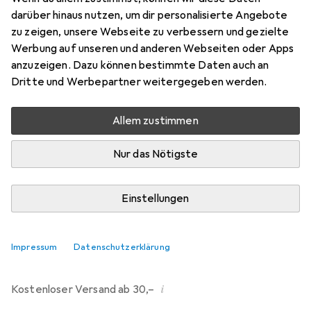
darüber hinaus nutzen, um dir personalisierte Angebote
Bewertungen
zu zeigen, unsere Webseite zu verbessern und gezielte
214
Werbung auf unseren und anderen Webseiten oder Apps
anzuzeigen. Dazu können bestimmte Daten auch an
Dritte und Werbepartner weitergegeben werden.
Mi, 12.8. geliefert
Mehr als 10 Stück an Lager beim Drittanbieter
Allem zustimmen
Lieferort angeben für genaue Lieferzeit
Nur das Nötigste
i
Angebot von
Ecultor
DE
Einstellungen
In den Warenkorb
Impressum
Datenschutzerklärung
Vergleichen
Merken
i
Kostenloser Versand ab 30,–