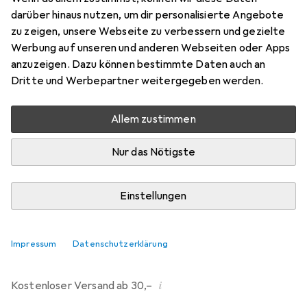
darüber hinaus nutzen, um dir personalisierte Angebote
Bewertungen
zu zeigen, unsere Webseite zu verbessern und gezielte
214
Werbung auf unseren und anderen Webseiten oder Apps
anzuzeigen. Dazu können bestimmte Daten auch an
Dritte und Werbepartner weitergegeben werden.
Mi, 12.8. geliefert
Mehr als 10 Stück an Lager beim Drittanbieter
Allem zustimmen
Lieferort angeben für genaue Lieferzeit
Nur das Nötigste
i
Angebot von
Ecultor
DE
Einstellungen
In den Warenkorb
Impressum
Datenschutzerklärung
Vergleichen
Merken
i
Kostenloser Versand ab 30,–