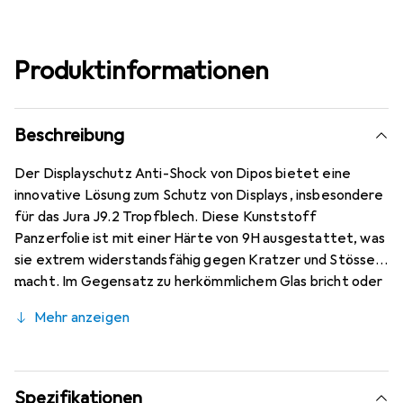
Produktinformationen
Beschreibung
Der Displayschutz Anti-Shock von Dipos bietet eine
innovative Lösung zum Schutz von Displays, insbesondere
für das Jura J9.2 Tropfblech. Diese Kunststoff
Panzerfolie ist mit einer Härte von 9H ausgestattet, was
sie extrem widerstandsfähig gegen Kratzer und Stösse
macht. Im Gegensatz zu herkömmlichem Glas bricht oder
splittert sie nicht, was zusätzliche Sicherheit bietet. Die
Mehr anzeigen
Folie ist nur 0,2 mm dünn und verfügt über eine matte,
antireflexive Oberfläche, die Blendungen reduziert und
gleichzeitig eine oleophobische Beschichtung aufweist,
die Fingerabdrücke minimiert. Dank der blasenfreien
Spezifikationen