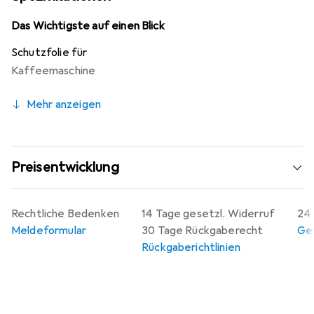
Anwendung lässt sich die Folie einfach anbringen und kann
jederzeit rückstandsfrei entfernt werden, ohne
Das Wichtigste auf einen Blick
Klebstoffrückstände zu hinterlassen. Mit einer
Schutzfolie für
Herstellergarantie von 10 Jahren ist dieser Displayschutz
Kaffeemaschine
ein langlebiges und zuverlässiges Produkt, das in
Deutschland hergestellt wird.
Mehr anzeigen
Preisentwicklung
Rechtliche Bedenken
14 Tage gesetzl. Widerruf
24 
Meldeformular
30 Tage Rückgaberecht
Gew
Rückgaberichtlinien