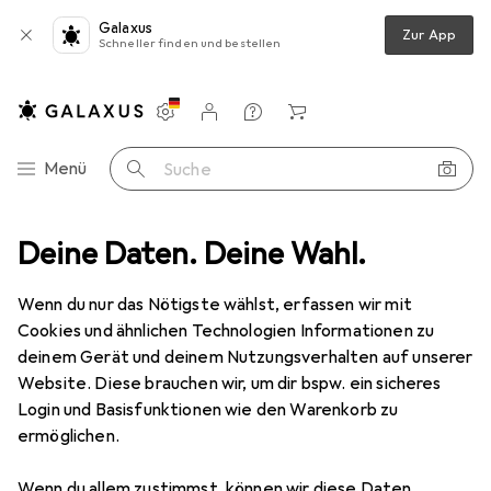
Galaxus
Zur App
Schneller finden und bestellen
Einstellungen
Kundenkonto
Vergleichslisten
Merklisten
Warenkorb
Navigation nach Kategorien
Menü
Suche
o + Video
Deine Daten. Deine Wahl.
Geräte Schutzfolie
Dipos Displayschutz Anti-Shock
Wenn du nur das Nötigste wählst, erfassen wir mit
Cookies und ähnlichen Technologien Informationen zu
7 Bilder
deinem Gerät und deinem Nutzungsverhalten auf unserer
Website. Diese brauchen wir, um dir bspw. ein sicheres
EUR
19,49
Login und Basisfunktionen wie den Warenkorb zu
Dipos
Displayschutz Anti-Shock
ermöglichen.
Preis in EUR inkl. MwSt.
Wenn du allem zustimmst, können wir diese Daten