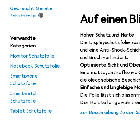
Gebraucht Geräte
Auf einen Bl
Schutzfolie
Hoher Schutz und Härte
Verwandte
Die Displayschutzfolie au
Kategorien
und eine Anti-Shock-Schic
Monitor Schutzfolie
und Bruch verhindert.
Optimierte Sicht und Obe
Notebook Schutzfolie
Eine matte, antireflexive
Smartphone
die oleophobische Beschic
Schutzfolie
Einfache und langlebige 
Smartwatch
Die Folie lässt sich blasen
Schutzfolie
Der Hersteller gewährt ein
Tablet Schutzfolie
Zur Beschreibung
·
Zu den S