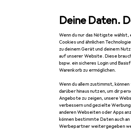
Suche
Deine Daten. D
Wenn du nur das Nötigste wählst, 
Navigation nach Kategorien
Gesamtsortiment
IT +
Gesamtsortiment
Cookies und ähnlichen Technologi
zu deinem Gerät und deinem Nutz
IT + Multimedia
auf unserer Website. Diese brauch
bspw. ein sicheres Login und Basis
Foto + Video
Warenkorb zu ermöglichen.
Analogfotografie
Wenn du allem zustimmst, können 
Blitze
darüber hinaus nutzen, um dir pers
Angebote zu zeigen, unsere Webs
Digitaler
verbessern und gezielte Werbung
Bilderrahmen
anderen Webseiten oder Apps an
können bestimmte Daten auch an 
Drohne
Werbepartner weitergegeben we