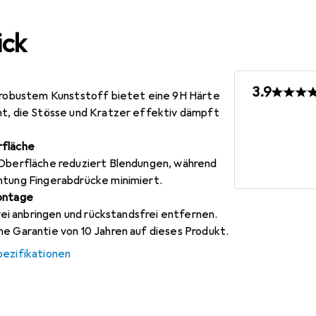
ick
3.9
s robustem Kunststoff bietet eine 9H Härte
ht, die Stösse und Kratzer effektiv dämpft
rfläche
 Oberfläche reduziert Blendungen, während
htung Fingerabdrücke minimiert.
Montage
frei anbringen und rückstandsfrei entfernen.
e Garantie von 10 Jahren auf dieses Produkt.
pezifikationen