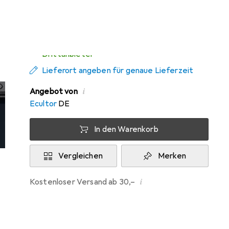
Mi, 12.8. geliefert
Mehr als 10 Stück an Lager beim
Drittanbieter
Lieferort angeben für genaue Lieferzeit
i
Angebot von
Ecultor
DE
In den Warenkorb
Vergleichen
Merken
i
Kostenloser Versand ab 30,–