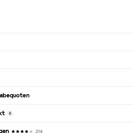
gabequoten
kt
6
gen
214