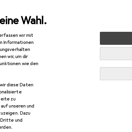
eine Wahl.
erfassen wir mit
 Multimedia
Foto + Video
Geräte Schutzfolie
Dipos 
en Informationen
ungsverhalten
en wir, um dir
funktionen wie den
wir diese Daten
onalisierte
eite zu
 auf unseren und
zuzeigen. Dazu
Dritte und
rden.