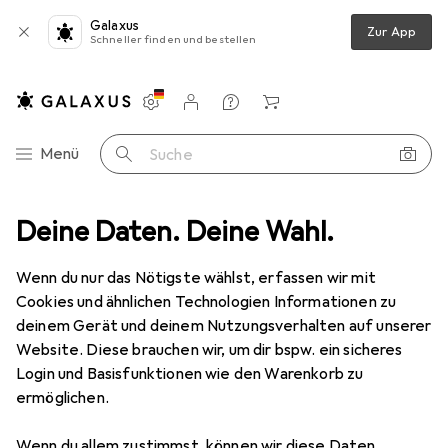
Galaxus
Zur App
Schneller finden und bestellen
Einstellungen
Kundenkonto
Vergleichslisten
Merklisten
Warenkorb
Navigation nach Kategorien
Menü
Suche
o + Video
Deine Daten. Deine Wahl.
Geräte Schutzfolie
Dipos Displayschutz Anti-Shock
Wenn du nur das Nötigste wählst, erfassen wir mit
Cookies und ähnlichen Technologien Informationen zu
8 Bilder
deinem Gerät und deinem Nutzungsverhalten auf unserer
Website. Diese brauchen wir, um dir bspw. ein sicheres
EUR
32,99
Login und Basisfunktionen wie den Warenkorb zu
Dipos
Displayschutz Anti-Shock
ermöglichen.
Preis in EUR inkl. MwSt.
Wenn du allem zustimmst, können wir diese Daten