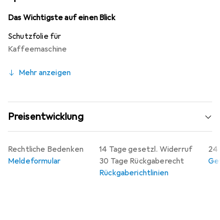
Fingerabdrücke und erleichtert die Reinigung. Zudem
lässt sich die Folie blasenfrei anbringen und jederzeit
Das Wichtigste auf einen Blick
rückstandsfrei entfernen, ohne Klebstoffrückstände zu
Schutzfolie für
hinterlassen. Mit einer Herstellergarantie von 10 Jahren
Kaffeemaschine
ist diese Schutzfolie ein langlebiges und zuverlässiges
Produkt, das in Deutschland hergestellt wird.
Mehr anzeigen
Preisentwicklung
Rechtliche Bedenken
14 Tage gesetzl. Widerruf
24 
Meldeformular
30 Tage Rückgaberecht
Gew
Rückgaberichtlinien