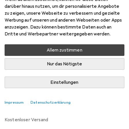
darüber hinaus nutzen, um dir personalisierte Angebote
Bewertungen
zu zeigen, unsere Webseite zu verbessern und gezielte
214
Werbung auf unseren und anderen Webseiten oder Apps
anzuzeigen. Dazu können bestimmte Daten auch an
Dritte und Werbepartner weitergegeben werden.
Mo, 10.8. geliefert
Mehr als 10 Stück an Lager beim Drittanbieter
Allem zustimmen
Lieferort angeben für genaue Lieferzeit
Nur das Nötigste
i
Angebot von
Ecultor
DE
Einstellungen
In den Warenkorb
Impressum
Datenschutzerklärung
Vergleichen
Merken
kostenloser Versand