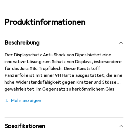
Produktinformationen
Beschreibung
Der Displayschutz Anti-Shock von Dipos bietet eine
innovative Lösung zum Schutz von Displays, insbesondere
für das Jura X8c Tropfblech. Diese Kunststoff
Panzerfolie ist mit einer 9H Härte ausgestattet, die eine
hohe Widerstandsfähigkeit gegen Kratzer und Stösse
gewährleistet. Im Gegensatz zu herkömmlichem Glas
bricht oder splittert diese Folie nicht, was sie zu einer
Mehr anzeigen
sicheren Wahl für den täglichen Gebrauch macht. Mit
einer Dicke von nur ca. 0,2 mm bleibt die Folie nahezu
unsichtbar und sorgt für eine kristallklare Sicht. Die
oleophobische Anti-Fingerprint-Beschichtung reduziert
Spezifikationen