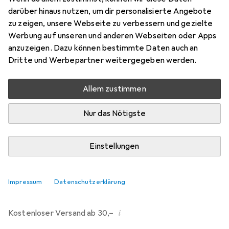
darüber hinaus nutzen, um dir personalisierte Angebote
Bewertungen
zu zeigen, unsere Webseite zu verbessern und gezielte
214
Werbung auf unseren und anderen Webseiten oder Apps
anzuzeigen. Dazu können bestimmte Daten auch an
Dritte und Werbepartner weitergegeben werden.
Di, 11.8. geliefert
Mehr als 10 Stück an Lager beim Drittanbieter
Allem zustimmen
Lieferort angeben für genaue Lieferzeit
Nur das Nötigste
i
Angebot von
Ecultor
DE
Einstellungen
In den Warenkorb
Impressum
Datenschutzerklärung
Vergleichen
Merken
i
Kostenloser Versand ab 30,–