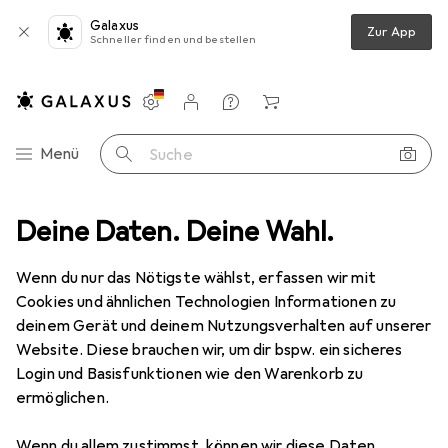
Galaxus
Zur App
Schneller finden und bestellen
Einstellungen
Kundenkonto
Vergleichslisten
Merklisten
Warenkorb
Navigation nach Kategorien
Menü
Suche
o + Video
Deine Daten. Deine Wahl.
Geräte Schutzfolie
Dipos Displayschutz Anti-Shock
Wenn du nur das Nötigste wählst, erfassen wir mit
Cookies und ähnlichen Technologien Informationen zu
8 Bilder
deinem Gerät und deinem Nutzungsverhalten auf unserer
Website. Diese brauchen wir, um dir bspw. ein sicheres
EUR
19,29
Login und Basisfunktionen wie den Warenkorb zu
Dipos
Displayschutz Anti-Shock
ermöglichen.
Preis in EUR inkl. MwSt.
Wenn du allem zustimmst, können wir diese Daten