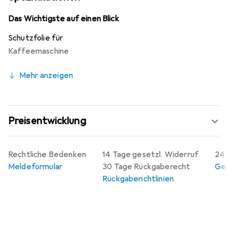
Displays nahezu unberührt, während die blasenfreie
Anwendung und die rückstandsfreie Entfernung ohne
Das Wichtigste auf einen Blick
Klebstoff eine einfache Handhabung gewährleisten.
Schutzfolie für
Zudem bietet der Hersteller eine 10-jährige Garantie,
Kaffeemaschine
was für die Qualität und Langlebigkeit des Produkts
spricht.
Mehr anzeigen
Preisentwicklung
Rechtliche Bedenken
14 Tage gesetzl. Widerruf
24 
Meldeformular
30 Tage Rückgaberecht
Gew
Rückgaberichtlinien