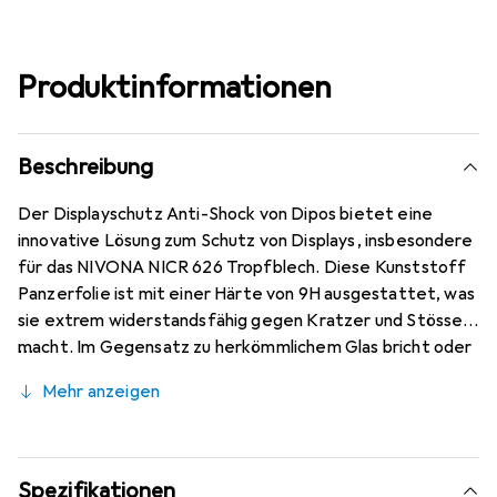
Produktinformationen
Beschreibung
Der Displayschutz Anti-Shock von Dipos bietet eine
innovative Lösung zum Schutz von Displays, insbesondere
für das NIVONA NICR 626 Tropfblech. Diese Kunststoff
Panzerfolie ist mit einer Härte von 9H ausgestattet, was
sie extrem widerstandsfähig gegen Kratzer und Stösse
macht. Im Gegensatz zu herkömmlichem Glas bricht oder
splittert sie nicht, was zusätzliche Sicherheit bietet. Die
Mehr anzeigen
Folie ist mit einer oleophobischen Anti-Fingerprint-
Beschichtung versehen, die die Sichtbarkeit von
Fingerabdrücken minimiert und die Reinigung erleichtert.
Mit einer Dicke von nur ca. 0,2 mm bleibt die Klarheit des
Spezifikationen