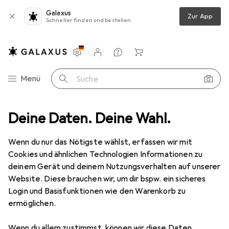
Galaxus
Zur App
Schneller finden und bestellen
Einstellungen
Kundenkonto
Vergleichslisten
Merklisten
Warenkorb
Navigation nach Kategorien
Menü
Suche
o + Video
Deine Daten. Deine Wahl.
Geräte Schutzfolie
Dipos Displayschutz Anti-Shock
Wenn du nur das Nötigste wählst, erfassen wir mit
Cookies und ähnlichen Technologien Informationen zu
8 Bilder
deinem Gerät und deinem Nutzungsverhalten auf unserer
Website. Diese brauchen wir, um dir bspw. ein sicheres
EUR
12,–
Login und Basisfunktionen wie den Warenkorb zu
Dipos
Displayschutz Anti-Shock
ermöglichen.
Preis in EUR inkl. MwSt.
Wenn du allem zustimmst, können wir diese Daten