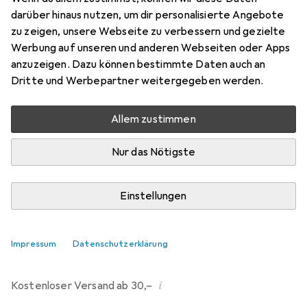
darüber hinaus nutzen, um dir personalisierte Angebote
Bewertungen
zu zeigen, unsere Webseite zu verbessern und gezielte
214
Werbung auf unseren und anderen Webseiten oder Apps
anzuzeigen. Dazu können bestimmte Daten auch an
Dritte und Werbepartner weitergegeben werden.
Mo, 10.8. geliefert
Mehr als 10 Stück an Lager beim Drittanbieter
Allem zustimmen
Lieferort angeben für genaue Lieferzeit
Nur das Nötigste
i
Angebot von
Ecultor
DE
Einstellungen
In den Warenkorb
Impressum
Datenschutzerklärung
Vergleichen
Merken
i
Kostenloser Versand ab 30,–